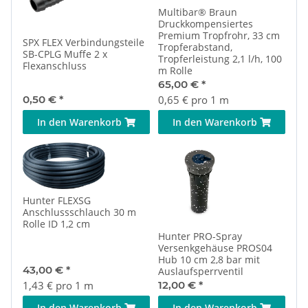
Multibar® Braun
Druckkompensiertes
Premium Tropfrohr, 33 cm
SPX FLEX Verbindungsteile
Tropferabstand,
SB-CPLG Muffe 2 x
Tropferleistung 2,1 l/h, 100
Flexanschluss
m Rolle
65,00 €
*
0,50 €
*
0,65 € pro 1 m
In den Warenkorb
In den Warenkorb
Hunter FLEXSG
Anschlussschlauch 30 m
Rolle ID 1,2 cm
Hunter PRO-Spray
Versenkgehäuse PROS04
Hub 10 cm 2,8 bar mit
43,00 €
*
Auslaufsperrventil
1,43 € pro 1 m
12,00 €
*
In den Warenkorb
In den Warenkorb