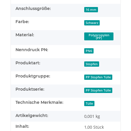
Anschlussgröße:
16 mm
Farbe:
Schwarz
Material:
Polypropylen
(PP)
Nenndruck PN:
PN6
Produktart:
Stopfen
Produktgruppe:
PP Stopfen Tülle
Produktserie:
PP Stopfen Tülle
Technische Merkmale:
Tülle
Artikelgewicht:
0,001
kg
Inhalt:
1,00 Stück