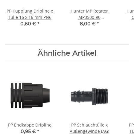
PP Kupplung Dripline x
Hunter MP Rotator
Hun
Tülle 16 x 16 mm PN6
MP3500-90
C
Rotationsdüse 90°-210°
45°-1
0,60 €
*
8,00 €
*
9,4-10,7 m Hellbraun
Ähnliche Artikel
PP Endkappe Dripline
PP Schlauchtülle x
PP
Außengewinde (AG)
Tü
0,95 €
*