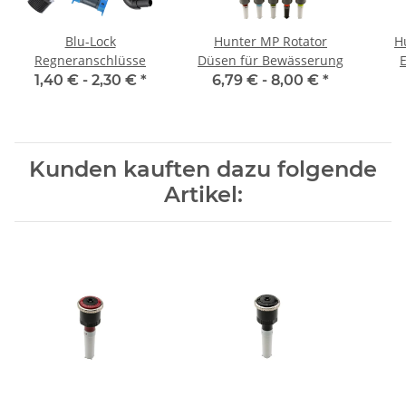
Blu-Lock
Hunter MP Rotator
H
Regneranschlüsse
Düsen für Bewässerung
1,40 € -
2,30 €
*
6,79 € -
8,00 €
*
Kunden kauften dazu folgende
Artikel: