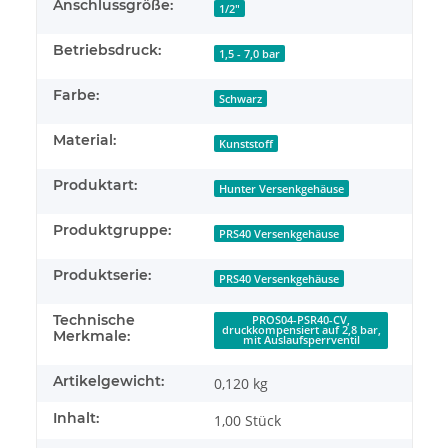
Anschlussgröße:
1/2"
Betriebsdruck:
1,5 - 7,0 bar
Farbe:
Schwarz
Material:
Kunststoff
Produktart:
Hunter Versenkgehäuse
Produktgruppe:
PRS40 Versenkgehäuse
Produktserie:
PRS40 Versenkgehäuse
Technische
PROS04-PSR40-CV,
druckkompensiert auf 2,8 bar,
Merkmale:
mit Auslaufsperrventil
Artikelgewicht:
0,120
kg
Inhalt:
1,00 Stück