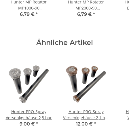
Hunter MP Rotator
Hunter MP Rotator
H
MP1000-90
MP2000-90
Rotationsdüse 90°-210°
Rotationsdüse 90°-210°
6,79 €
*
6,79 €
*
2,5-4,5 m
4,0-6,4 m Schwarz
Kastanienbraun
Ähnliche Artikel
Hunter PRO-Spray
Hunter PRO-Spray
H
Versenkgehäuse 2,8 bar
Versenkgehäuse 2,1 bar
mit Auslaufsperrventil
9,00 €
*
12,00 €
*