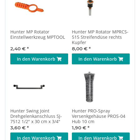
Hunter MP Rotator
Hunter MP Rotator MPRCS-
Einstellwerkzeug MPTOOL
515 Streifendüse rechts
Kupfer
2,40 €
*
8,00 €
*
In den Warenkorb
In den Warenkorb
Hunter Swing Joint
Hunter PRO-Spray
Drehgelenkanschluss SJ-
Versenkgehäuse PROS-04
7512 1/2" x 30 cm x 3/4"
Hub 10 cm
3,60 €
*
1,90 €
*
In den Warenkorb
In den Warenkorb