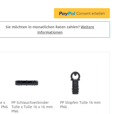
Consent erteilen
Sie möchten in monatlichen Raten zahlen?
Weitere
Informationen
le x
PP Schlauchverbinder
PP Stopfen Tülle 16 mm
m PN6
Tülle x Tülle 16 x 16 mm
PN6
PN6