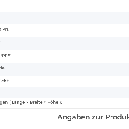
 PN:
:
uppe:
ie:
icht:
n ( Länge × Breite × Höhe ):
Angaben zur Produk