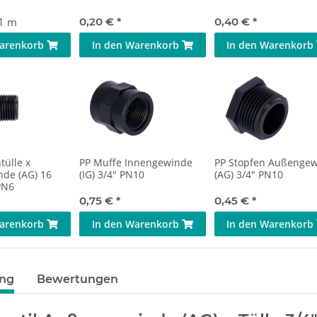
 1 m
0,20 €
*
0,40 €
*
Warenkorb
In den Warenkorb
In den Warenkorb
tülle x
PP Muffe Innengewinde
PP Stopfen Außenge
de (AG) 16
(IG) 3/4" PN10
(AG) 3/4" PN10
PN6
0,75 €
*
0,45 €
*
Warenkorb
In den Warenkorb
In den Warenkorb
ung
Bewertungen