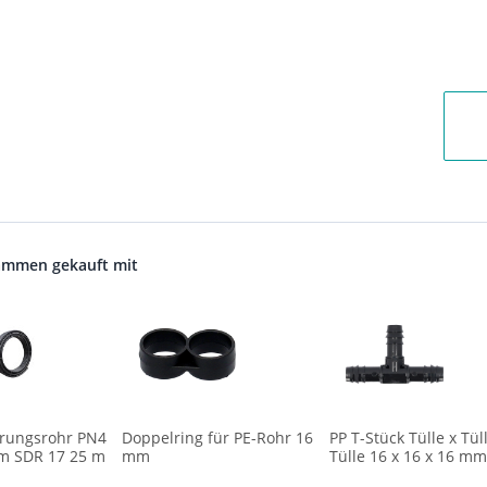
ammen gekauft mit
rungsrohr PN4
Doppelring für PE-Rohr 16
PP T-Stück Tülle x Tül
mm SDR 17 25 m
mm
Tülle 16 x 16 x 16 m