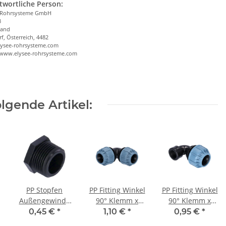
twortliche Person:
 Rohrsysteme GmbH
3
land
f, Österreich, 4482
lysee-rohrsysteme.com
/www.elysee-rohrsysteme.com
lgende Artikel:
PP Stopfen
PP Fitting Winkel
PP Fitting Winkel
hr
Außengewinde
90° Klemm x
90° Klemm x
(AG) 3/4" PN10
Klemm 20 x 20
Innengewinde
0,45 €
*
1,10 €
*
0,95 €
*
mm PN10
(IG) 20 mm x