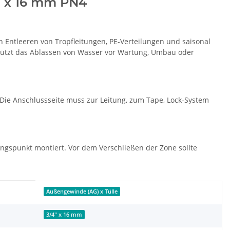
4" x 16 mm PN4
n Entleeren von Tropfleitungen, PE-Verteilungen und saisonal
tützt das Ablassen von Wasser vor Wartung, Umbau oder
 Die Anschlussseite muss zur Leitung, zum Tape, Lock-System
ungspunkt montiert. Vor dem Verschließen der Zone sollte
Außengewinde (AG) x Tülle
3/4" x 16 mm