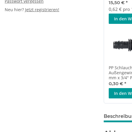
Passwort vergessen
15,50 €
*
0,62 € pro
Neu hier?
Jetzt registrieren!
In den 
PP Schlauch
Außengewin
mm x 3/4" 
0,30 €
*
In den 
Beschreib