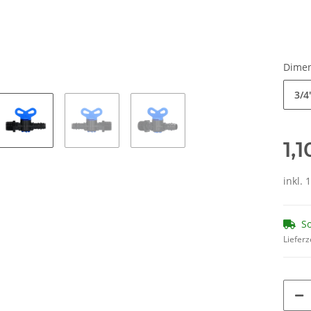
Dime
3/4
1,
inkl. 
So
Lieferz