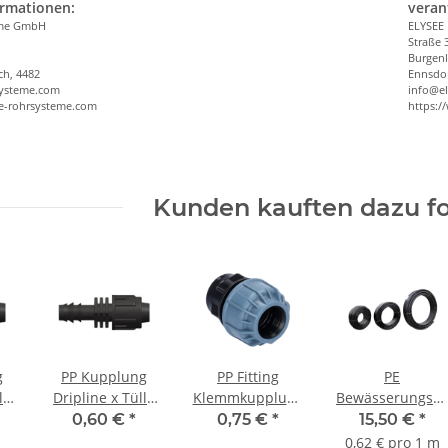
ormationen:
veran
eme GmbH
ELYSEE
Straße 
Burgen
ch, 4482
Ennsdor
systeme.com
info@e
ee-rohrsysteme.com
https:/
Kunden kauften dazu fo
g
PP Kupplung
PP Fitting
PE
le
Dripline x Tülle
Klemmkupplung
Bewässerungsro
N6
20 x 16 mm PN6
Klemm x
PN4 20 x 1,25
0,60 €
*
0,75 €
*
15,50 €
*
Innengewinde
mm SDR 17 25
0,62 € pro 1 m