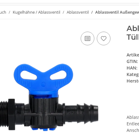
auch
Kugelhähne / Ablassventil
Ablassventil
Ablassventil Außengew
Abl
Tül
Artik
GTIN:
HAN:
Kateg
Herste
Ablas
Entle
Ansch