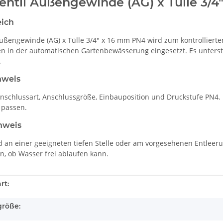
entil Außengewinde (AG) x Tülle 3/
eich
Außengewinde (AG) x Tülle 3/4" x 16 mm PN4 wird zum kontrollierte
en in der automatischen Gartenbewässerung eingesetzt. Es unters
.
nweis
Anschlussart, Anschlussgröße, Einbauposition und Druckstufe PN4.
 passen.
nweis
rd an einer geeigneten tiefen Stelle oder am vorgesehenen Entleer
n, ob Wasser frei ablaufen kann.
enschaft
rt:
größe: