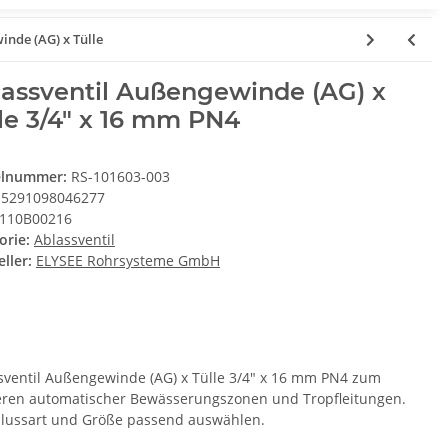
inde (AG) x Tülle
assventil Außengewinde (AG) x
le 3/4" x 16 mm PN4
elnummer:
RS-101603-003
5291098046277
110B00216
orie:
Ablassventil
ller:
ELYSEE Rohrsysteme GmbH
sventil Außengewinde (AG) x Tülle 3/4" x 16 mm PN4 zum
eren automatischer Bewässerungszonen und Tropfleitungen.
lussart und Größe passend auswählen.