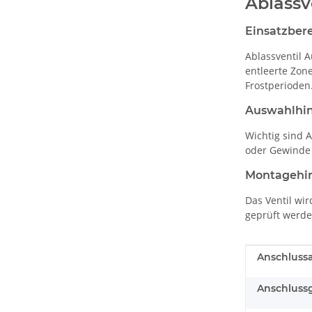
Ablassv
Einsatzber
Ablassventil 
entleerte Zon
Frostperioden
Auswahlhi
Wichtig sind 
oder Gewinde
Montagehi
Das Ventil wi
geprüft werde
Produkteig
Wert
Anschlussa
Anschluss