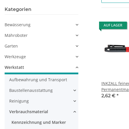
Kategorien
Bewässerung
AUF LAGER
Mähroboter
Garten
Werkzeuge
Werkstatt
Aufbewahrung und Transport
INKZALL feine
Permanentmar
Baustellenausstattung
2,62 €
*
Reinigung
Verbrauchsmaterial
Kennzeichnung und Marker