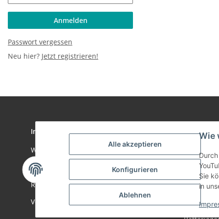
Anmelden
Passwort vergessen
Neu hier?
Jetzt registrieren!
Informationen
Gesetzlich
Wie 
Alle akzeptieren
Wir über uns
Datenschu
Durch 
YouTu
Zahlungsmöglichkeiten
AGB
Konfigurieren
Sie kö
Rückgabe
Sitemap
in uns
Ablehnen
Versandinformationen
Impressu
Impre