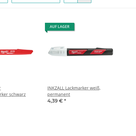
AUF LAGER
r
INKZALL Lackmarker weiß,
ker schwarz
permanent
4,39 €
*