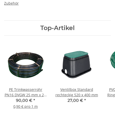
Zubehör
Top-Artikel
PE Trinkwasserrohr
Ventilbox Standard
PVC
PN16 DVGW 25 mm x 2,3
rechteckig 520 x 400 mm
Ring
mm SDR 11 100 m Rolle
90,00 €
*
27,00 €
*
0,90 € pro 1 m