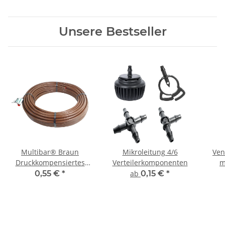
Unsere Bestseller
Multibar® Braun
Mikroleitung 4/6
Vent
Druckkompensiertes
Verteilerkomponenten
m
Premium Tropfrohr, 33
0,55 €
*
ab
0,15 €
*
cm Tropferabstand,
Tropferleistung 2,1 l/h,
Meterware