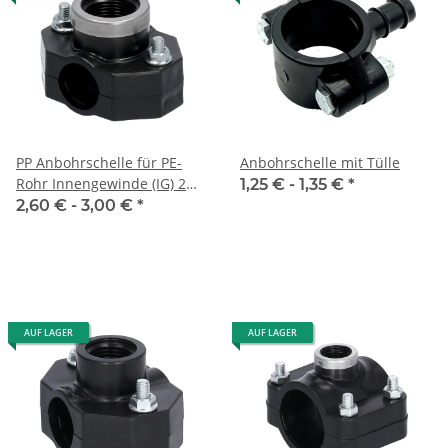
PP Anbohrschelle für PE-
Anbohrschelle mit Tülle
Rohr Innengewinde (IG) 2
1,25 € -
1,35 €
*
Schrauben VA-Ring
2,60 € -
3,00 €
*
AUF LAGER
AUF LAGER