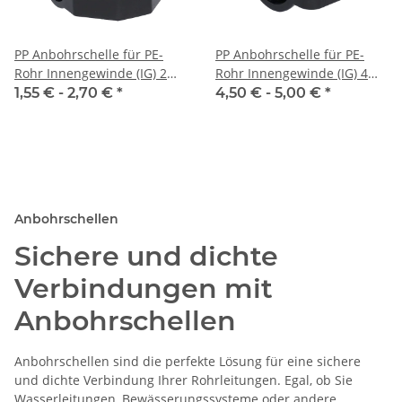
PP Anbohrschelle für PE-
PP Anbohrschelle für PE-
Rohr Innengewinde (IG) 2
Rohr Innengewinde (IG) 4
Schrauben
Schrauben VA-Ring
1,55 € -
2,70 €
*
4,50 € -
5,00 €
*
Anbohrschellen
Sichere und dichte
Verbindungen mit
Anbohrschellen
Anbohrschellen sind die perfekte Lösung für eine sichere
und dichte Verbindung Ihrer Rohrleitungen. Egal, ob Sie
Wasserleitungen, Bewässerungssysteme oder andere