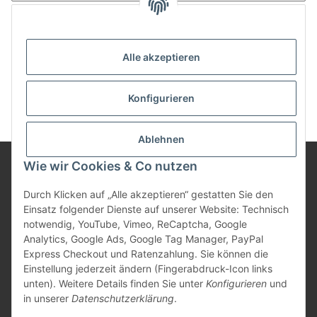
Anmelden
Passwort vergessen
Alle akzeptieren
Neu hier?
Jetzt registrieren!
Konfigurieren
Ablehnen
Wie wir Cookies & Co nutzen
Informationen
Durch Klicken auf „Alle akzeptieren“ gestatten Sie den
Einsatz folgender Dienste auf unserer Website: Technisch
notwendig, YouTube, Vimeo, ReCaptcha, Google
Gesetzliche Informationen
Analytics, Google Ads, Google Tag Manager, PayPal
Express Checkout und Ratenzahlung. Sie können die
Einstellung jederzeit ändern (Fingerabdruck-Icon links
unten). Weitere Details finden Sie unter
Konfigurieren
und
Vertrag widerrufen
in unserer
Datenschutzerklärung
.
* Alle Preise inkl. gesetzlicher USt., zzgl.
Versand