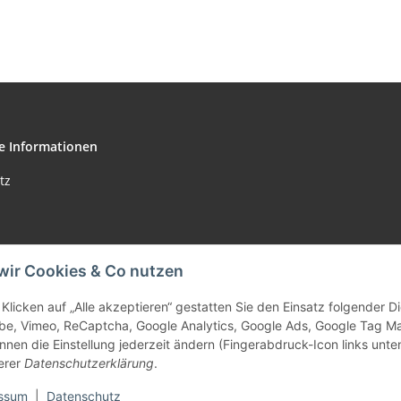
Außengewinde
(AG)
e Informationen
tz
wir Cookies & Co nutzen
m
setzhinweise
Klicken auf „Alle akzeptieren“ gestatten Sie den Einsatz folgender 
be, Vimeo, ReCaptcha, Google Analytics, Google Ads, Google Tag M
recht
nnen die Einstellung jederzeit ändern (Fingerabdruck-Icon links unten
erer
Datenschutzerklärung
.
ssum
|
Datenschutz