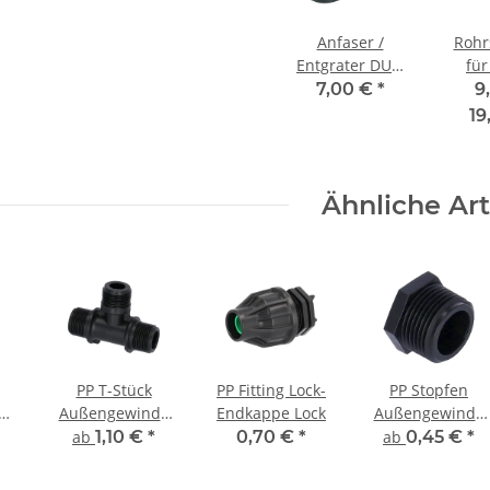
Anfaser /
Rohr
Entgrater DUO
für
für PE Rohr 20-
7,00 €
*
9
63 mm
19
Ähnliche Art
PP T-Stück
PP Fitting Lock-
PP Stopfen
er
Außengewinde
Endkappe Lock
Außengewinde
(AG) x
(AG)
ab
1,10 €
*
0,70 €
*
ab
0,45 €
*
entil
Außengewinde
(AG) x