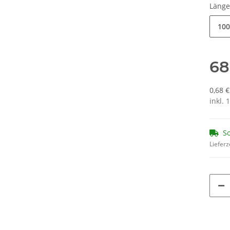
Läng
100
68
0,68 
inkl. 
So
Lieferz