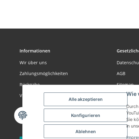
(IG)
Informationen
Gesetzlich
Wir über uns
Datenschu
Zahlungsmöglichkeiten
AGB
Rückgabe
Sitemap
Wie 
Versandinformationen
Impressu
Alle akzeptieren
Batteriege
Durch 
YouTu
Konfigurieren
Widerrufs
Sie kö
in uns
Ablehnen
Impre