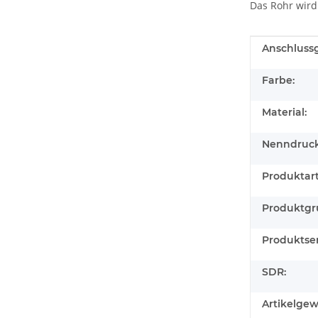
Das Rohr wird
Produkteig
Wert
Anschluss
Farbe:
Material:
Nenndruck
Produktart
Produktgr
Produktser
SDR:
Artikelgew