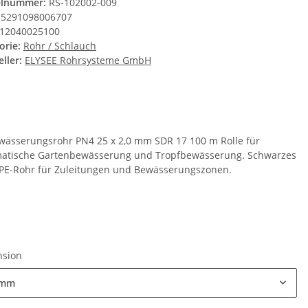
elnummer:
RS-102002-009
5291098006707
12040025100
orie:
Rohr / Schlauch
ller:
ELYSEE Rohrsysteme GmbH
wässerungsrohr PN4 25 x 2,0 mm SDR 17 100 m Rolle für
atische Gartenbewässerung und Tropfbewässerung. Schwarzes
PE-Rohr für Zuleitungen und Bewässerungszonen.
nsion
 mm