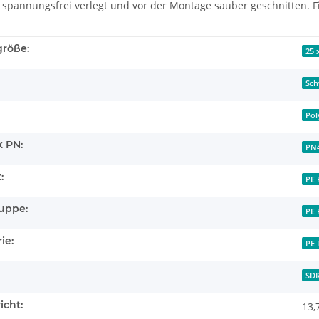
 spannungsfrei verlegt und vor der Montage sauber geschnitten. F
enschaft
größe:
25 
Sch
Pol
 PN:
PN
:
PE 
uppe:
PE 
ie:
PE 
SDR
icht:
13,