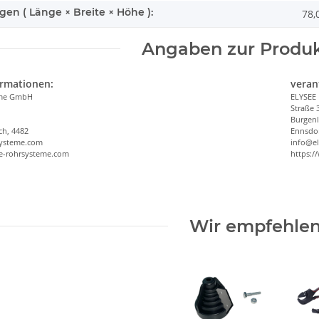
n ( Länge × Breite × Höhe ):
78,
Angaben zur Produk
ormationen:
veran
eme GmbH
ELYSEE
Straße 
Burgen
ch, 4482
Ennsdor
systeme.com
info@e
ee-rohrsysteme.com
https:/
Wir empfehlen