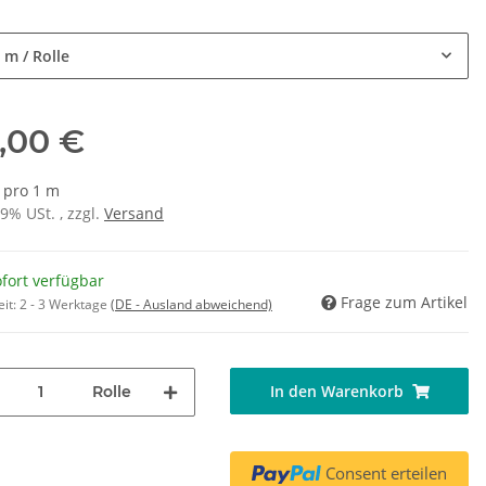
e
 m / Rolle
,00 €
€ pro 1 m
19% USt. , zzgl.
Versand
fort verfügbar
Frage zum Artikel
eit:
2 - 3 Werktage
(DE - Ausland abweichend)
In den Warenkorb
Rolle
Consent erteilen