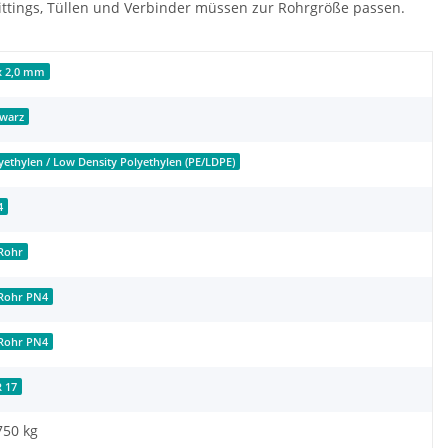
ittings, Tüllen und Verbinder müssen zur Rohrgröße passen.
x 2,0 mm
warz
yethylen / Low Density Polyethylen (PE/LDPE)
4
Rohr
Rohr PN4
Rohr PN4
 17
750
kg