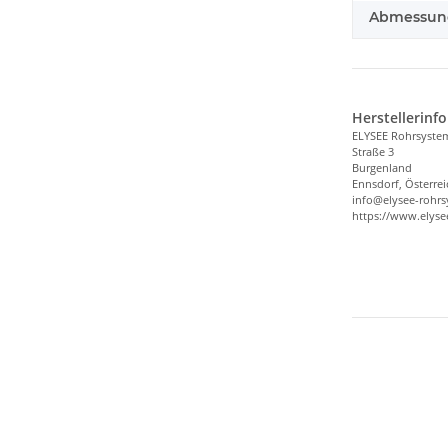
Abmessunge
Herstellerinf
ELYSEE Rohrsyst
Straße 3
Burgenland
Ennsdorf, Österrei
info@elysee-rohr
https://www.elys