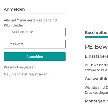
Anmelden
Alle mit
*
markierten Felder sind
Pflichtfelder.
E-Mail-Adresse
Beschreib
Passwort
PE Bewä
Einsatzber
Anmelden
PE Bewässerun
Passwort vergessen
schwarze PE/L
Neu hier?
Jetzt registrieren!
Auswahlhi
Wichtig sind 
Druckauslegu
Montagehi