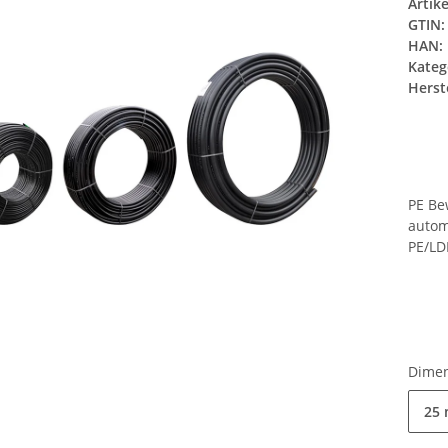
Artik
GTIN:
HAN:
Kateg
Herste
PE Be
autom
PE/LD
Dime
25