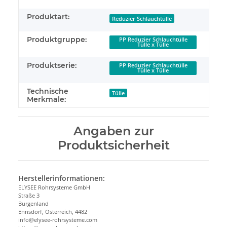
Produktart:
Reduzier Schlauchtülle
Produktgruppe:
PP Reduzier Schlauchtülle
Tülle x Tülle
Produktserie:
PP Reduzier Schlauchtülle
Tülle x Tülle
Technische
Tülle
Merkmale:
Angaben zur
Produktsicherheit
Herstellerinformationen:
ELYSEE Rohrsysteme GmbH
Straße 3
Burgenland
Ennsdorf, Österreich, 4482
info@elysee-rohrsysteme.com