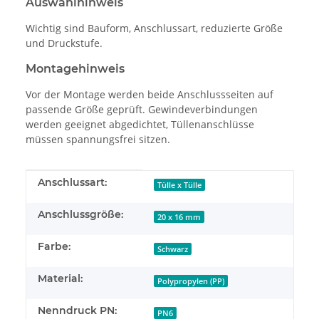
Auswahlhinweis
Wichtig sind Bauform, Anschlussart, reduzierte Größe
und Druckstufe.
Montagehinweis
Vor der Montage werden beide Anschlussseiten auf
passende Größe geprüft. Gewindeverbindungen
werden geeignet abgedichtet, Tüllenanschlüsse
müssen spannungsfrei sitzen.
Produkteigenschaft
Wert
Anschlussart:
Tülle x Tülle
Anschlussgröße:
20 x 16 mm
Farbe:
Schwarz
Material:
Polypropylen (PP)
Nenndruck PN:
PN6