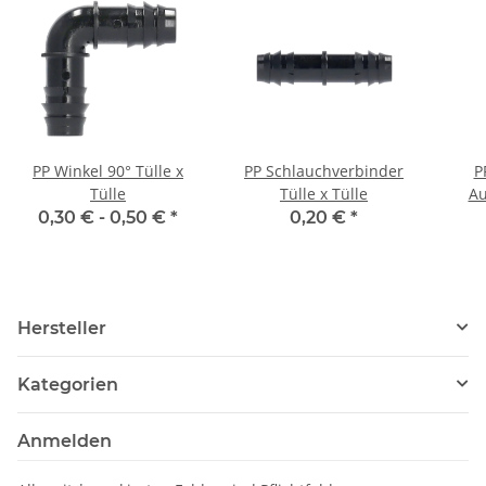
PP Winkel 90° Tülle x
PP Schlauchverbinder
P
Tülle
Tülle x Tülle
Au
0,30 € -
0,50 €
*
0,20 €
*
Hersteller
Kategorien
Anmelden