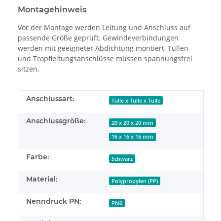
Montagehinweis
Vor der Montage werden Leitung und Anschluss auf
passende Größe geprüft. Gewindeverbindungen
werden mit geeigneter Abdichtung montiert, Tüllen-
und Tropfleitungsanschlüsse müssen spannungsfrei
sitzen.
Produkteigenschaft
Wert
Anschlussart:
Tülle x Tülle x Tülle
Anschlussgröße:
20 x 20 x 20 mm
16 x 16 x 16 mm
Farbe:
Schwarz
Material:
Polypropylen (PP)
Nenndruck PN:
PN6