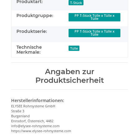
Produktart:
T-Stück
Produktgruppe:
PP T-Stück Tülle x Tülle x
Tülle
Produktserie:
PP T-Stück Tülle x Tülle x
Tülle
Technische
Tülle
Merkmale:
Angaben zur
Produktsicherheit
Herstellerinformationen:
ELYSEE Rohrsysteme GmbH
Straße 3
Burgenland
Ennsdorf, Österreich, 4482
info@elysee-rohrsysteme.com
https://www.elysee-rohrsysteme.com