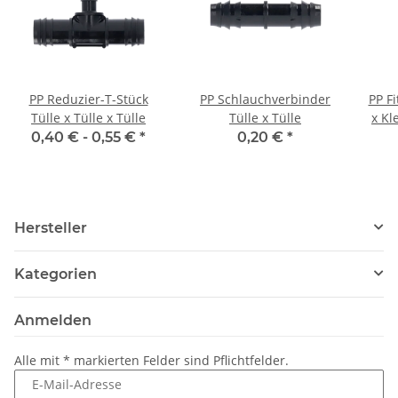
PP Reduzier-T-Stück
PP Schlauchverbinder
PP F
Tülle x Tülle x Tülle
Tülle x Tülle
x K
DVG
0,40 € -
0,55 €
*
0,20 €
*
Hersteller
Kategorien
Anmelden
Alle mit
*
markierten Felder sind Pflichtfelder.
E-Mail-Adresse