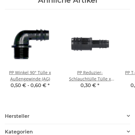
Ähnliche Artikel
PP Winkel 90° Tülle x
PP Reduzier-
PP T-
Außengewinde (AG)
Schlauchtülle Tülle x
Tülle
0,50 € -
0,60 €
*
0,30 €
*
0
Hersteller
Kategorien