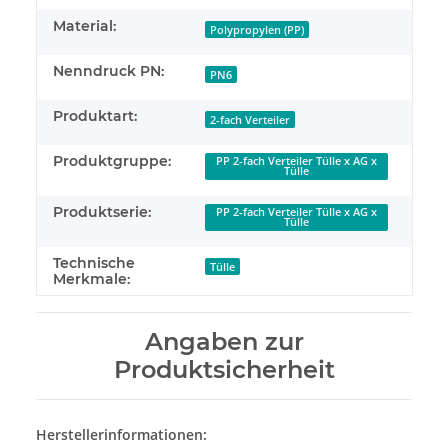
Material:
Polypropylen (PP)
Nenndruck PN:
PN6
Produktart:
2-fach Verteiler
Produktgruppe:
PP 2-fach Verteiler Tülle x AG x
Tülle
Produktserie:
PP 2-fach Verteiler Tülle x AG x
Tülle
Technische
Tülle
Merkmale:
Angaben zur
Produktsicherheit
Herstellerinformationen: