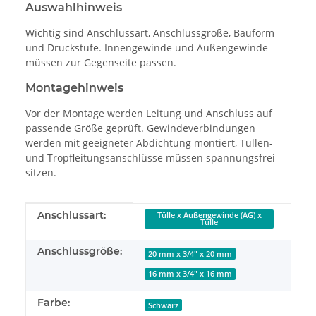
Auswahlhinweis
Wichtig sind Anschlussart, Anschlussgröße, Bauform
und Druckstufe. Innengewinde und Außengewinde
müssen zur Gegenseite passen.
Montagehinweis
Vor der Montage werden Leitung und Anschluss auf
passende Größe geprüft. Gewindeverbindungen
werden mit geeigneter Abdichtung montiert, Tüllen-
und Tropfleitungsanschlüsse müssen spannungsfrei
sitzen.
Produkteigenschaft
Wert
Anschlussart:
Tülle x Außengewinde (AG) x
Tülle
Anschlussgröße:
20 mm x 3/4" x 20 mm
16 mm x 3/4" x 16 mm
Farbe:
Schwarz