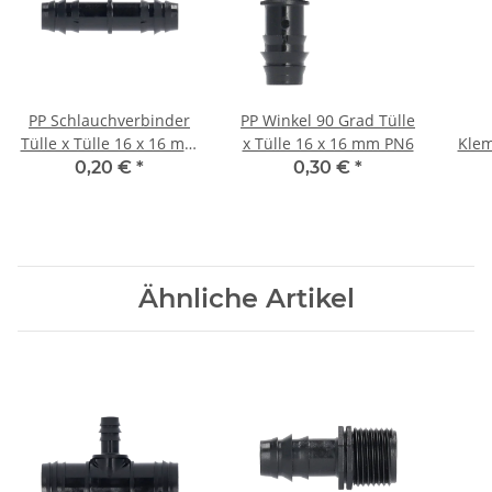
PP Schlauchverbinder
PP Winkel 90 Grad Tülle
Tülle x Tülle 16 x 16 mm
x Tülle 16 x 16 mm PN6
Kle
PN6
x I
0,20 €
*
0,30 €
*
Ähnliche Artikel