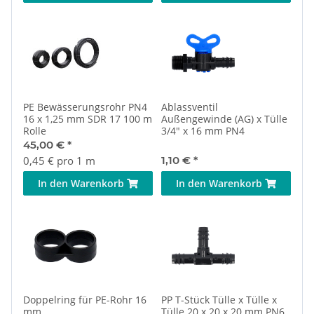
PE Bewässerungsrohr PN4
Ablassventil
16 x 1,25 mm SDR 17 100 m
Außengewinde (AG) x Tülle
Rolle
3/4" x 16 mm PN4
45,00 €
*
0,45 € pro 1 m
1,10 €
*
In den Warenkorb
In den Warenkorb
Doppelring für PE-Rohr 16
PP T-Stück Tülle x Tülle x
mm
Tülle 20 x 20 x 20 mm PN6