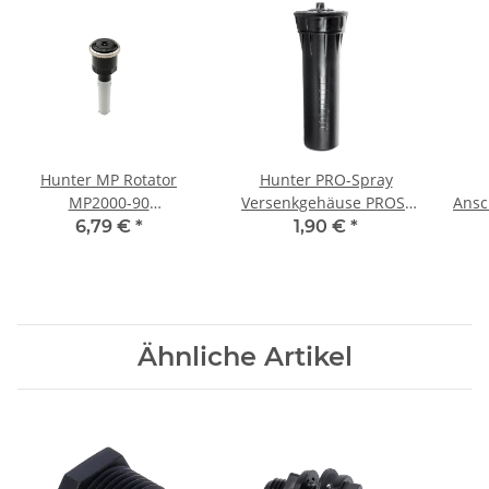
Hunter MP Rotator
Hunter PRO-Spray
MP2000-90
Versenkgehäuse PROS-
Ansc
Rotationsdüse 90°-210°
04 Hub 10 cm
6,79 €
*
1,90 €
*
4,0-6,4 m Schwarz
Ähnliche Artikel