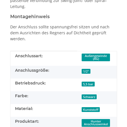
passende Verbindung zur Swing-Joint- oder Spiral-
Leitung.
Montagehinweis
Der Anschluss sollte spannungsfrei sitzen und nach
dem Ausrichten des Regners auf Dichtheit geprüft
werden.
Produkteigenschaft
Wert
Anschlussart:
Außengewinde
(AG)
Anschlussgröße:
1/2"
Betriebsdruck:
5,5 bar
Farbe:
Schwarz
Material:
Kunststoff
Produktart:
Hunter
Anschlusswinkel