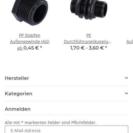
PP Stopfen
PE
Außengewinde (AG)
Durchführungskupplung
Au
Außengewinde (AG)
Au
ab
0,45 €
*
1,70 € -
3,60 €
*
Au
Hersteller
Kategorien
Anmelden
Alle mit
*
markierten Felder sind Pflichtfelder.
E-Mail-Adresse