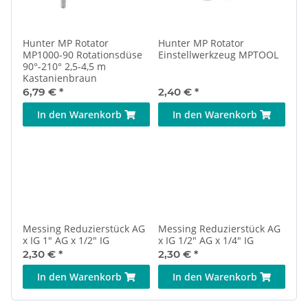
Hunter MP Rotator
Hunter MP Rotator
MP1000-90 Rotationsdüse
Einstellwerkzeug MPTOOL
90°-210° 2,5-4,5 m
Kastanienbraun
6,79 €
*
2,40 €
*
In den Warenkorb
In den Warenkorb
Messing Reduzierstück AG
Messing Reduzierstück AG
x IG 1" AG x 1/2" IG
x IG 1/2" AG x 1/4" IG
2,30 €
*
2,30 €
*
In den Warenkorb
In den Warenkorb