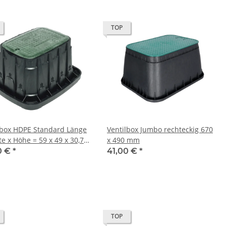
TOP
lbox HDPE Standard Länge
Ventilbox Jumbo rechteckig 670
te x Höhe = 59 x 49 x 30,7
x 490 mm
dell: VBSTDH
0 €
*
41,00 €
*
TOP