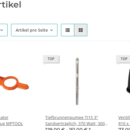
tikel
Artikel pro Seite
TOP
TOP
ator
Tiefbrunnenpumpe TI15 3"
Venti
zeug MPTOOL
Sandverträglich; 370 Watt; 3000
810 x
L/h 6,0 Bar
129,00 € -
151,00 €
*
73,0