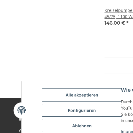
Kreiselpumpe 
45/75; 1100 Wa
Bar
146,00 €
*
Wie 
Alle akzeptieren
Durch 
YouTu
Konfigurieren
Sie kö
Informationen
Gesetzlich
in uns
Ablehnen
Wir über uns
Datenschu
Impre