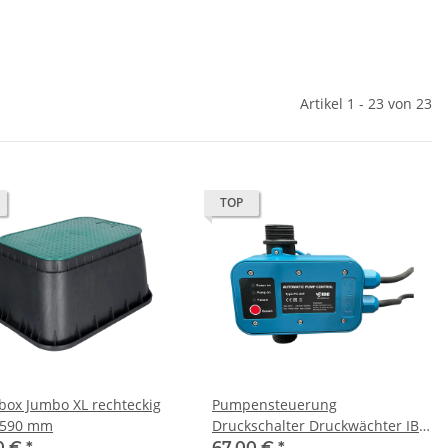
Artikel 1 - 23 von 23
TOP
lbox Jumbo XL rechteckig
Pumpensteuerung
 590 mm
Druckschalter Druckwächter IBO
PC-20P für Pumpe Gartenpumpe
0 €
*
67,00 €
*