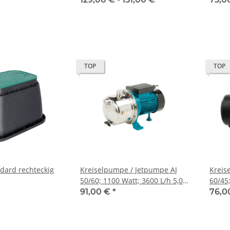
TOP
TOP
ndard rechteckig
Kreiselpumpe / Jetpumpe AJ
Kreis
50/60; 1100 Watt; 3600 L/h 5,0
60/45;
Bar
Bar
91,00 €
*
76,0