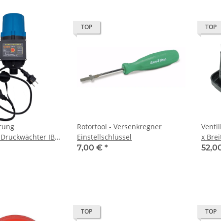
TOP
TOP
rung
Rotortool - Versenkregner
Venti
 Druckwächter IBO
Einstellschlüssel
x Brei
mpe Gartenpumpe
cm Mo
7,00 €
*
52,0
erk
TOP
TOP