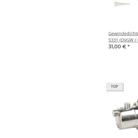
Gewindedichtp
5331 (DVGW /
Tube
31,00 €
*
TOP