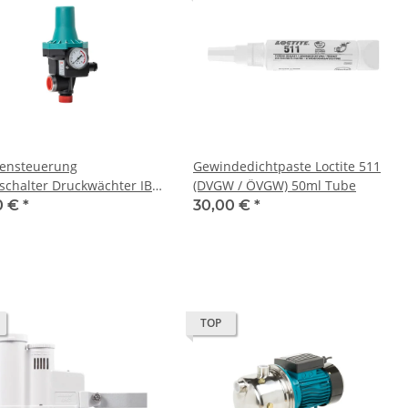
ensteuerung
Gewindedichtpaste Loctite 511
schalter Druckwächter IBO
(DVGW / ÖVGW) 50ml Tube
 für Pumpe Gartenpumpe
0 €
*
30,00 €
*
wasserwerk
TOP