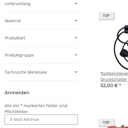
Lieferumfang
TOP
Material
Produktart
Produktgruppe
Technische Merkmale
Pumpensteue
Druckschalter
SK-15 für Pu
52,00 €
*
Hauswasserw
Anmelden
Alle mit
*
markierten Felder sind
Pflichtfelder.
E-Mail-Adresse
TOP