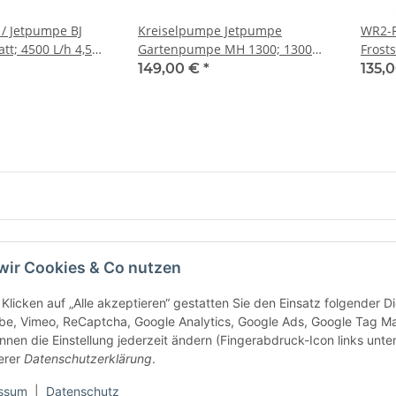
/ Jetpumpe BJ
Kreiselpumpe Jetpumpe
WR2-R
tt; 4500 L/h 4,5
Gartenpumpe MH 1300; 1300
Frost
Watt; 6000 L/h 5,5 Bar
149,00 €
*
135,
wir Cookies & Co nutzen
Klicken auf „Alle akzeptieren“ gestatten Sie den Einsatz folgender 
be, Vimeo, ReCaptcha, Google Analytics, Google Ads, Google Tag M
nnen die Einstellung jederzeit ändern (Fingerabdruck-Icon links unten
e Informationen
erer
Datenschutzerklärung
.
tz
ssum
|
Datenschutz