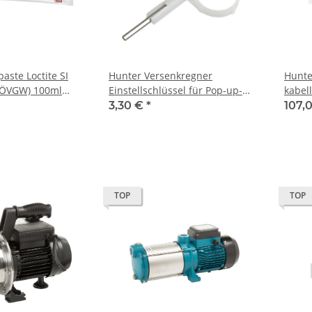
aste Loctite SI
Hunter Versenkregner
Hunte
 ÖVGW) 100ml
Einstellschlüssel für Pop-up-
kabel
Regner
3,30 €
*
107,
TOP
TOP