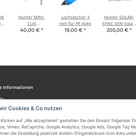
IK
Hunter MINI-
Lochstecher 3
Hunter SOLAR-
r
CLIK
mm für PE-Rohr
SYNC-SEN Solar-
Regensensor
Sync Sensor
40,00 €
*
19,00 €
*
205,00 €
*
kabelgebunden
kabelgebunden
e Informationen
tz
wir Cookies & Co nutzen
Klicken auf „Alle akzeptieren“ gestatten Sie den Einsatz folgender 
be, Vimeo, ReCaptcha, Google Analytics, Google Ads, Google Tag M
m
nnen die Einstellung jederzeit ändern (Fingerabdruck-Icon links unten