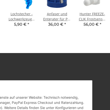
Lochstecher -
Anfaser und
Hunter FREEZE-
Lochwerkzeug 3
Entgrater für PE-
CLIK Frostsensor
mm für PE Rohr
Rohr
kabelgebunden
5,90 €
*
36,00 €
*
56,00 €
*
Dienste auf unserer Website: Technisch notwendig,
anager, PayPal Express Checkout und Ratenzahlung.
). Weitere Details finden Sie unter
Konfigurieren
und