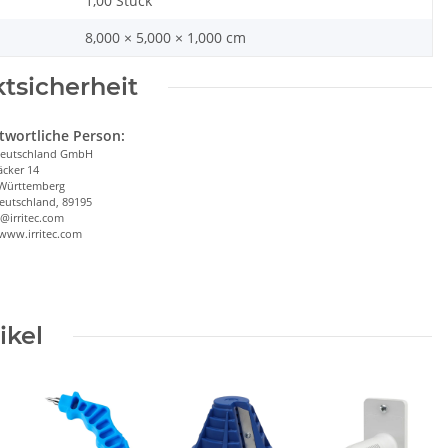
1,00 Stück
8,000 × 5,000 × 1,000 cm
tsicherheit
twortliche Person:
 Deutschland GmbH
cker 14
Württemberg
Deutschland, 89195
b@irritec.com
/www.irritec.com
ikel