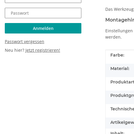
Das Werkzeug 
Passwort
Montagehi
Anmelden
Einstellungen
werden.
Passwort vergessen
Neu hier?
Jetzt registrieren!
Produkteig
Wert
Farbe:
Material:
Produktart
Produktgr
Technisch
Artikelgew
Inhalt: