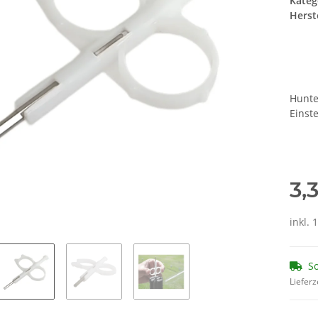
Kateg
Herste
Hunte
Einst
3,
inkl. 
So
Lieferz