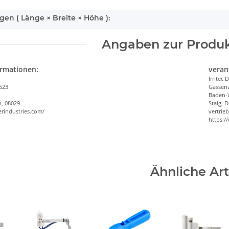
n ( Länge × Breite × Höhe ):
Angaben zur Produk
ormationen:
veran
Irritec
523
Gassenä
Baden-
n, 08029
Staig, 
rindustries.com/
vertrie
https:/
Ähnliche Art