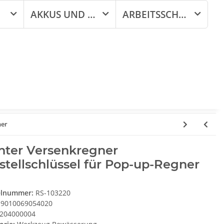
AKKUS UND LADEGERÄTE
ARBEITSSCHUTZ
ner
nter Versenkregner
stellschlüssel für Pop-up-Regner
elnummer:
RS-103220
9010069054020
204000004