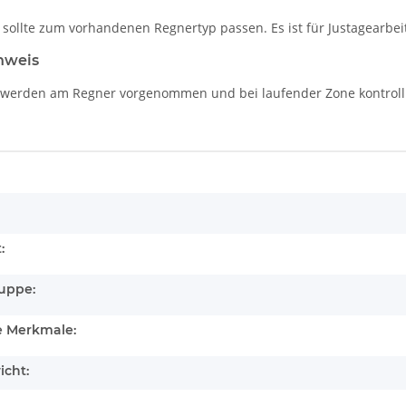
sollte zum vorhandenen Regnertyp passen. Es ist für Justagearbei
nweis
 werden am Regner vorgenommen und bei laufender Zone kontrolli
enschaft
:
uppe:
e Merkmale:
icht: