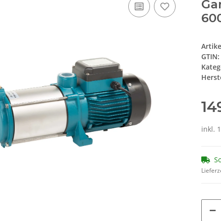
Ga
600
Artik
GTIN:
Kateg
Herste
14
inkl. 
So
Lieferz