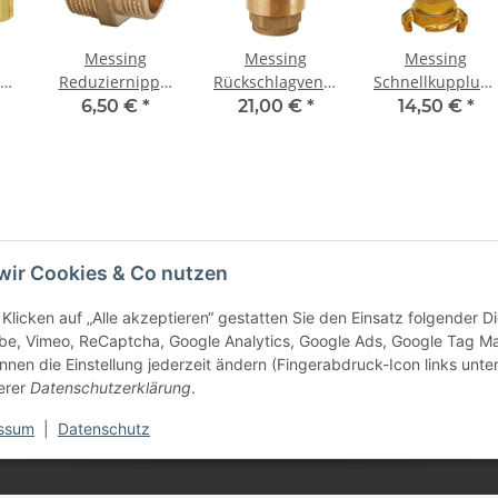
Messing
Messing
Messing
k
Reduziernippel
Rückschlagventil
Schnellkupplun
ung
AG x AG 1" x 1
"Europa" IG x IG
mit Saug- /
6,50 €
*
21,00 €
*
14,50 €
*
DN
1/4"
1 1/4" x 1 1/4"
Druckschlauch -
er
Anschluss
Schnellkupplun
x 1 1/4" Tülle
wir Cookies & Co nutzen
Klicken auf „Alle akzeptieren“ gestatten Sie den Einsatz folgender 
e Informationen
be, Vimeo, ReCaptcha, Google Analytics, Google Ads, Google Tag M
nnen die Einstellung jederzeit ändern (Fingerabdruck-Icon links unten
tz
erer
Datenschutzerklärung
.
ssum
|
Datenschutz