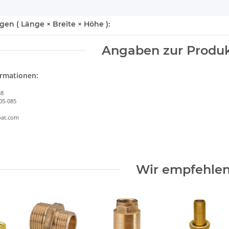
n ( Länge × Breite × Höhe ):
Angaben zur Produk
ormationen:
38
05-085
bat.com
Wir empfehlen