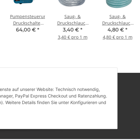
Pumpensteuerung
Saug- &
Saug- &
g
Druckschalter
Druckschlauch
Druckschlauch
Druckwächter
mit Metall-
mit PVC-Spirale -
64,00 €
*
3,40 €
*
4,80 €
*
IBO PC-10P für
Spirale -
Meterware DN
3,40 € pro 1 m
4,80 € pro 1 m
Pumpe
Meterware DN
32 1 1/4"
g
Gartenpumpe
32 1 1/4"
Hauswasserwerk
Dienste auf unserer Website: Technisch notwendig,
anager, PayPal Express Checkout und Ratenzahlung.
). Weitere Details finden Sie unter
Konfigurieren
und