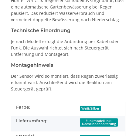
Hunter WR-CLIK Regensensor kabellos sorgt dafür, dass
eine automatische Gartenbewässerung bei Regen
pausiert. Das reduziert Wasserverbrauch und
vermeidet doppelte Bewässerung nach Niederschlag.
Technische Einordnung
Je nach Modell erfolgt die Anbindung per Kabel oder
Funk. Die Auswahl richtet sich nach Steuergerät,
Entfernung und Montageort.
Montagehinweis
Der Sensor wird so montiert, dass Regen zuverlässig
erkannt wird. Anschließend wird die Reaktion am
Steuergerät geprüft.
Produkteigenschaft
Wert
Farbe:
Weiß/Silber
Lieferumfang:
Funkmodell inkl.
Dachrinnenhalterung