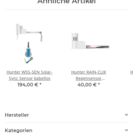
Ähnliche Artikel
Hunter WSS-SEN Solar-
Hunter RAIN-CLIK
H
Sync Sensor kabellos
Regensensor
kabelgebunden
194,00 €
*
40,00 €
*
Hersteller
Kategorien