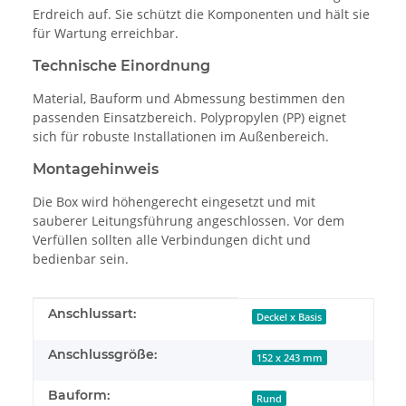
Erdreich auf. Sie schützt die Komponenten und hält sie
für Wartung erreichbar.
Technische Einordnung
Material, Bauform und Abmessung bestimmen den
passenden Einsatzbereich. Polypropylen (PP) eignet
sich für robuste Installationen im Außenbereich.
Montagehinweis
Die Box wird höhengerecht eingesetzt und mit
sauberer Leitungsführung angeschlossen. Vor dem
Verfüllen sollten alle Verbindungen dicht und
bedienbar sein.
Produkteigenschaft
Wert
Anschlussart:
Deckel x Basis
Anschlussgröße:
152 x 243 mm
Bauform:
Rund