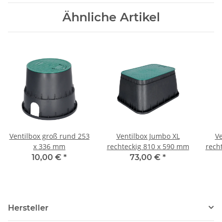
Ähnliche Artikel
Ventilbox groß rund 253
Ventilbox Jumbo XL
Ve
x 336 mm
rechteckig 810 x 590 mm
rech
10,00 €
*
73,00 €
*
Hersteller