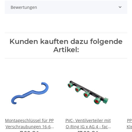
Bewertungen
Kunden kauften dazu folgende
Artikel:
Montageschlüssel für PP
PVC- Ventilverteiler mit
PP
Verschraubungen 16-63
O-Ring IG x AG 4 - fach
Kl