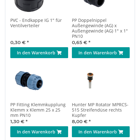
PVC - Endkappe IG 1" für
PP Doppelnippel
Ventilverteiler
Außengewinde (AG) x
Außengewinde (AG) 1" x 1"
PN10
0,30 €
*
0,65 €
*
In den Warenkorb
In den Warenkorb
PP Fitting Klemmkupplung
Hunter MP Rotator MPRCS-
Klemm x Klemm 25 x 25
515 Streifendüse rechts
mm PN10
Kupfer
1,30 €
*
8,00 €
*
In den Warenkorb
In den Warenkorb