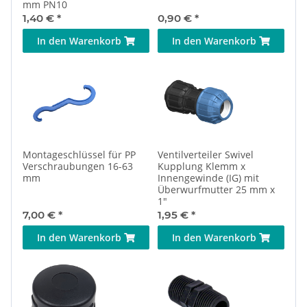
mm PN10
1,40 €
*
0,90 €
*
In den Warenkorb
In den Warenkorb
Montageschlüssel für PP
Ventilverteiler Swivel
Verschraubungen 16-63
Kupplung Klemm x
mm
Innengewinde (IG) mit
Überwurfmutter 25 mm x
1"
7,00 €
*
1,95 €
*
In den Warenkorb
In den Warenkorb