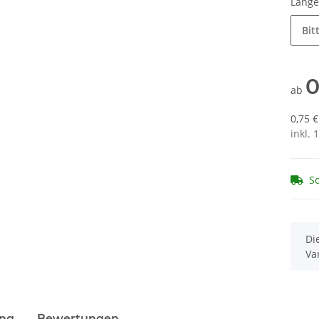
Läng
Bit
0
ab
0,75 
inkl. 
So
x
Di
Va
ung
Bewertungen