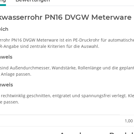
nkwasserrohr PN16 DVGW Meterware
eich
rrohr PN16 DVGW Meterware ist ein PE-Druckrohr für automatisch
Angabe sind zentrale Kriterien für die Auswahl.
nweis
sind Außendurchmesser, Wandstärke, Rollenlänge und die gepla
 Anlage passen.
nweis
 rechtwinklig geschnitten, entgratet und spannungsfrei verlegt. K
e passen.
enschaft
1,00