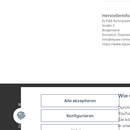
Herstellerinf
ELYSEE Rohrsyst
Straße 3
Burgenland
Ennsdorf, Österrei
info@elysee-rohr
https://www.elys
Wie 
Alle akzeptieren
Informationen
Gesetzlich
Durch 
YouTu
Wir über uns
Datenschu
Konfigurieren
Sie kö
Zahlungsmöglichkeiten
AGB
in uns