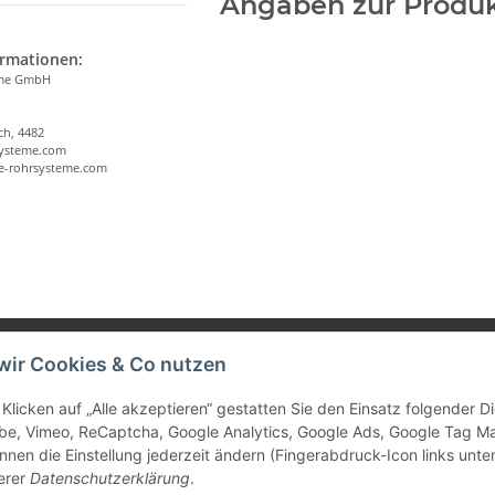
Angaben zur Produk
ormationen:
eme GmbH
ch, 4482
systeme.com
ee-rohrsysteme.com
wir Cookies & Co nutzen
e Informationen
Klicken auf „Alle akzeptieren“ gestatten Sie den Einsatz folgender 
be, Vimeo, ReCaptcha, Google Analytics, Google Ads, Google Tag M
tz
nnen die Einstellung jederzeit ändern (Fingerabdruck-Icon links unten
erer
Datenschutzerklärung
.