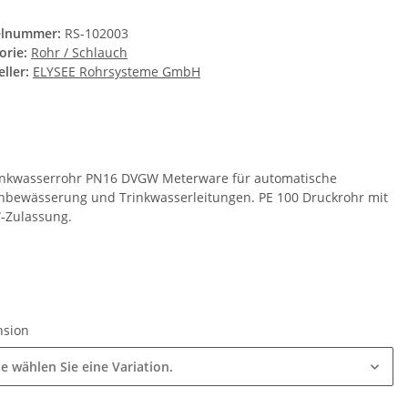
elnummer:
RS-102003
orie:
Rohr / Schlauch
ller:
ELYSEE Rohrsysteme GmbH
inkwasserrohr PN16 DVGW Meterware für automatische
nbewässerung und Trinkwasserleitungen. PE 100 Druckrohr mit
Zulassung.
nsion
te wählen Sie eine Variation.