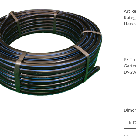
Artik
Kateg
Herste
PE Tr
Garte
DVGW-
Dime
Bit