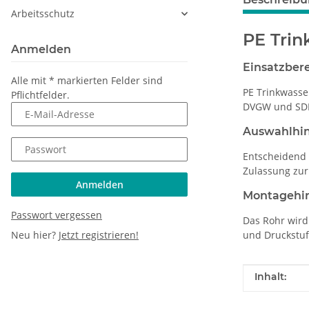
Arbeitsschutz
PE Tri
Anmelden
Einsatzber
Alle mit
*
markierten Felder sind
PE Trinkwasse
Pflichtfelder.
DVGW und SDR-
E-Mail-Adresse
Auswahlhi
Passwort
Entscheidend 
Zulassung zur
Anmelden
Montagehi
Passwort vergessen
Das Rohr wird
und Druckstuf
Neu hier?
Jetzt registrieren!
Produkteig
Wert
Inhalt: