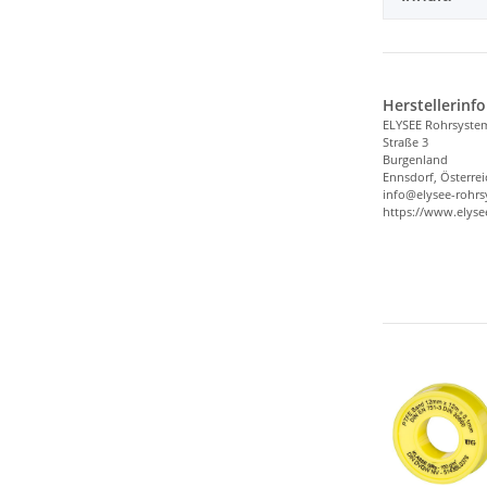
Herstellerinf
ELYSEE Rohrsyst
Straße 3
Burgenland
Ennsdorf, Österrei
info@elysee-rohr
https://www.elys