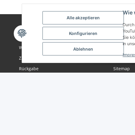
Wie 
Alle akzeptieren
Durch 
YouTu
Konfigurieren
Informationen
Gesetzlich
Sie kö
in uns
Wir über uns
Datenschu
Ablehnen
Impre
Zahlungsmöglichkeiten
AGB
Rückgabe
Sitemap
Versandinformationen
Impressu
Batteriege
Widerrufs
Vertrag widerrufen