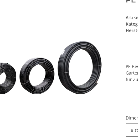
Artik
Kateg
Herste
PE Be
Garte
für Z
Dime
Bit