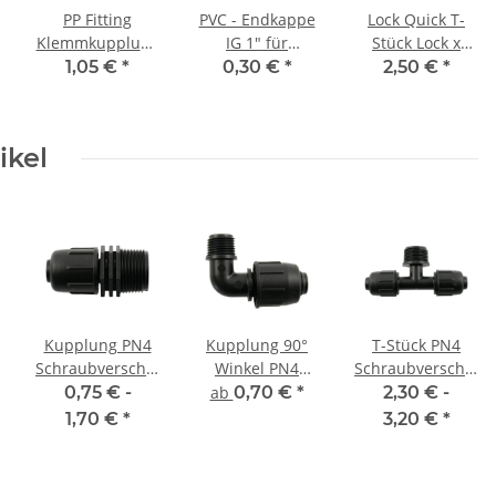
PP Fitting
PVC - Endkappe
Lock Quick T-
uss
Klemmkupplung
IG 1" für
Stück Lock x
Klemm x
Ventilverteiler
Lock x Lock
1,05 €
*
0,30 €
*
2,50 €
*
uss
Innengewinde
(IG) 32 mm x
3/4" PN10
ikel
Kupplung PN4
Kupplung 90°
T-Stück PN4
uss
Schraubverschluss
Winkel PN4
Schraubverschluss
x AG
Schraubverschluss
x AG x
0,75 € -
ab
0,70 €
*
2,30 € -
uss
x AG
Schraubverschluss
1,70 €
*
3,20 €
*