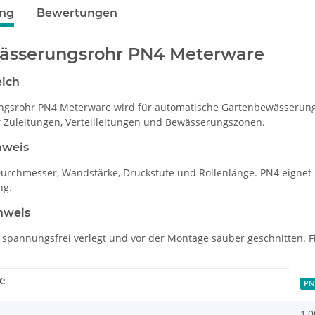
ung
Bewertungen
ässerungsrohr PN4 Meterware
eich
ngsrohr PN4 Meterware wird für automatische Gartenbewässerung
ür Zuleitungen, Verteilleitungen und Bewässerungszonen.
nweis
Durchmesser, Wandstärke, Druckstufe und Rollenlänge. PN4 eignet
ng.
nweis
 spannungsfrei verlegt und vor der Montage sauber geschnitten. F
enschaft
:
PN
1,