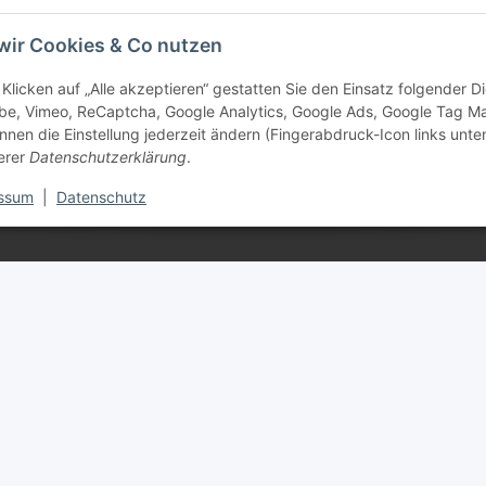
wir Cookies & Co nutzen
Klicken auf „Alle akzeptieren“ gestatten Sie den Einsatz folgender 
be, Vimeo, ReCaptcha, Google Analytics, Google Ads, Google Tag M
e Informationen
nnen die Einstellung jederzeit ändern (Fingerabdruck-Icon links unten
erer
Datenschutzerklärung
.
tz
ssum
|
Datenschutz
m
setzhinweise
recht