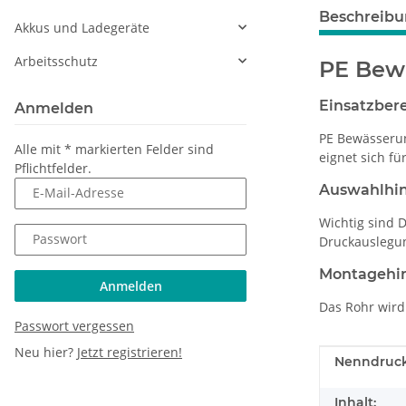
Beschreib
Akkus und Ladegeräte
Arbeitsschutz
PE Bew
Einsatzber
Anmelden
PE Bewässeru
Alle mit
*
markierten Felder sind
eignet sich f
Pflichtfelder.
Auswahlhi
E-Mail-Adresse
Wichtig sind 
Passwort
Druckauslegu
Montagehi
Anmelden
Das Rohr wird
Passwort vergessen
Neu hier?
Jetzt registrieren!
Produkteig
Wert
Nenndruck
Inhalt: