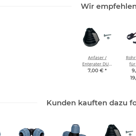
Wir empfehlen
Anfaser /
Rohr
Entgrater DUO
für
für PE Rohr 20-
7,00 €
*
9
63 mm
19
Kunden kauften dazu fo