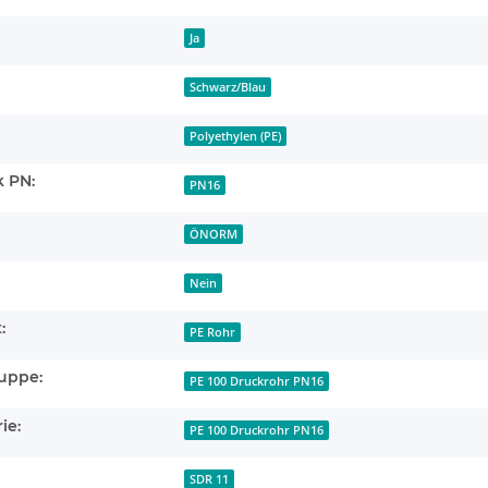
Ja
Schwarz/Blau
Polyethylen (PE)
 PN:
PN16
ÖNORM
Nein
:
PE Rohr
uppe:
PE 100 Druckrohr PN16
ie:
PE 100 Druckrohr PN16
SDR 11