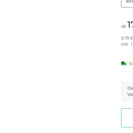
Bit
1
ab
0,70 
inkl. 
So
x
Di
Va