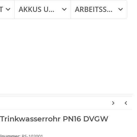
T
AKKUS UND LADEGERÄTE
ARBEITSSCHUTZ
 Trinkwasserrohr PN16 DVGW
elnummer:
RS-102001