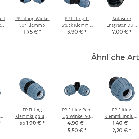
kel
PP Fitting Winkel
PP Fitting T-
Anfaser /
x
90° Klemm x
Stück Klemm x
Entgrater DUO
25
Klemm 32 x 32
Klemm x Klemm
für PE Rohr 20-
1,75 €
*
3,90 €
*
7,00 €
*
mm PN10
25 x 25 x 25 mm
63 mm
PN16 DVGW
Ähnliche Art
PP Fitting
PP Fitting Pop-
PP Fitting
Klemmkupplung
Up-Winkel 90°
Klemmkupplung
 x
Klemm x Klemm
Klemm x
Klemm x
*
ab
1,90 €
*
4,90 € -
1,40 € -
mm
PN16 DVGW für
Innengewinde
Innengewinde
5,50 €
*
2,20 €
*
ür
Trinkwasser
(IG) x Klemm
(IG) PN16 DVGW