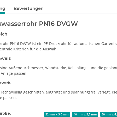
ung
Bewertungen
nkwasserrohr PN16 DVGW
eich
rrohr PN16 DVGW ist ein PE-Druckrohr für automatischen Gartenb
ntrale Kriterien für die Auswahl.
nweis
sind Außendurchmesser, Wandstärke, Rollenlänge und die gepla
 Anlage passen.
nweis
 rechtwinklig geschnitten, entgratet und spannungsfrei verlegt. K
e passen.
enschaft
größe:
32 mm x 3,0 mm
40 mm x 3,7 mm
50 mm x 4