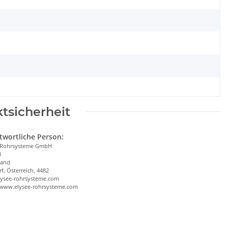
tsicherheit
twortliche Person:
 Rohrsysteme GmbH
3
land
f, Österreich, 4482
lysee-rohrsysteme.com
/www.elysee-rohrsysteme.com