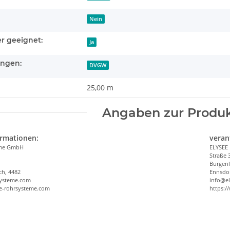
Nein
r geeignet:
Ja
ungen:
DVGW
25,00 m
Angaben zur Produk
ormationen:
veran
eme GmbH
ELYSEE
Straße 
Burgen
ch, 4482
Ennsdor
systeme.com
info@e
ee-rohrsysteme.com
https:/