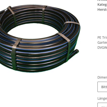
Kateg
Herste
PE Tr
Garte
DVGW-
Dime
Bit
Läng