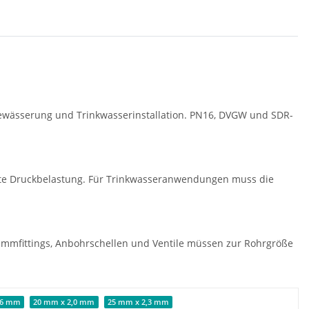
ewässerung und Trinkwasserinstallation. PN16, DVGW und SDR-
nte Druckbelastung. Für Trinkwasseranwendungen muss die
lemmfittings, Anbohrschellen und Ventile müssen zur Rohrgröße
,6 mm
20 mm x 2,0 mm
25 mm x 2,3 mm