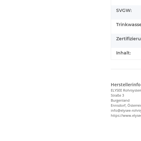
SVGW:
Trinkwasse
Zertifizier
Inhalt:
Herstellerinf
ELYSEE Rohrsyst
Straße 3
Burgenland
Ennsdorf, Österrei
info@elysee-rohr
https://www.elys