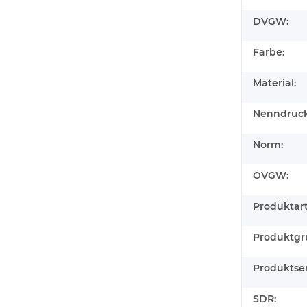
DVGW:
Farbe:
Material:
Nenndruck
Norm:
ÖVGW:
Produktart
Produktgr
Produktser
SDR: