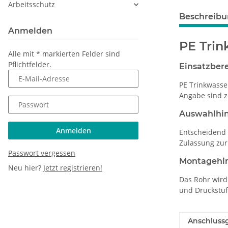
Arbeitsschutz
Beschreib
Anmelden
PE Tri
Alle mit
*
markierten Felder sind
Pflichtfelder.
Einsatzber
E-Mail-Adresse
PE Trinkwasse
Angabe sind ze
Passwort
Auswahlhi
Anmelden
Entscheidend 
Zulassung zur
Passwort vergessen
Montagehi
Neu hier?
Jetzt registrieren!
Das Rohr wird
und Druckstuf
Produkteig
Wert
Anschluss