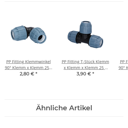
PP Fitting Klemmwinkel
PP Fitting T-Stück Klemm
PP F
90° Klemm x Klemm 25 x
x Klemm x Klemm 25 x
90° 
25 mm PN16 DVGW
25 x 25 mm PN16 DVGW
1
2,80 €
*
3,90 €
*
Ähnliche Artikel