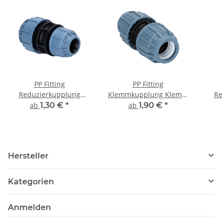
PP Fitting
PP Fitting
Reduzierkupplung
Klemmkupplung Klemm
Re
Klemm x Klemm PN10
x Klemm PN16 DVGW für
Kl
ab
1,30 €
*
ab
1,90 €
*
Trinkwasser
DVG
Hersteller
Kategorien
Anmelden