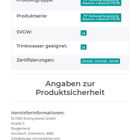
PP Reduzierkupplung
Klemm x Klemm PN16
Produktserie:
PP Reduzierkupplung
Klemm x Klemm PN16
SVGW:
Ja
Trinkwasser geeignet:
Ja
Zertifizierungen:
DVGW, OEVGW, SVGW
Angaben zur
Produktsicherheit
Herstellerinformationen:
ELYSEE Rohrsysteme GmbH
Straße 3
Burgenland
Ennsdorf, Österreich, 4482
info@elysee-rohrsysteme.com