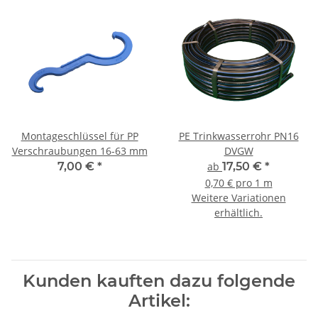
Montageschlüssel für PP
PE Trinkwasserrohr PN16
Verschraubungen 16-63 mm
DVGW
7,00 €
*
ab
17,50 €
*
0,70 € pro 1 m
Weitere Variationen
erhältlich.
Kunden kauften dazu folgende
Artikel: