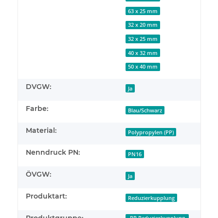
63 x 25 mm
32 x 20 mm
32 x 25 mm
40 x 32 mm
50 x 40 mm
DVGW:
Ja
Farbe:
Blau/Schwarz
Material:
Polypropylen (PP)
Nenndruck PN:
PN16
ÖVGW:
Ja
Produktart:
Reduzierkupplung
Produktgruppe: