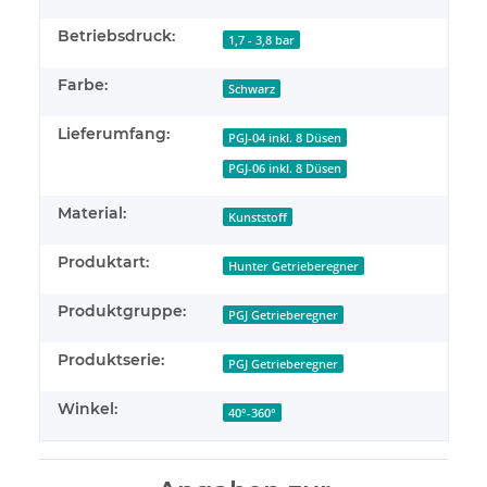
Betriebsdruck:
1,7 - 3,8 bar
Farbe:
Schwarz
Lieferumfang:
PGJ-04 inkl. 8 Düsen
PGJ-06 inkl. 8 Düsen
Material:
Kunststoff
Produktart:
Hunter Getrieberegner
Produktgruppe:
PGJ Getrieberegner
Produktserie:
PGJ Getrieberegner
Winkel:
40°-360°