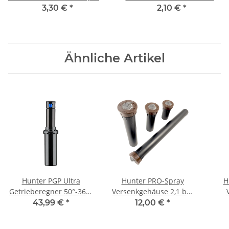
Regner
mm x 1/2"
3,30 €
*
2,10 €
*
Ähnliche Artikel
Hunter PGP Ultra
Hunter PRO-Spray
H
Getrieberegner 50°-360°
Versenkgehäuse 2,1 bar
Auslaufsperrventil
mit Auslaufsperrventil
43,99 €
*
12,00 €
*