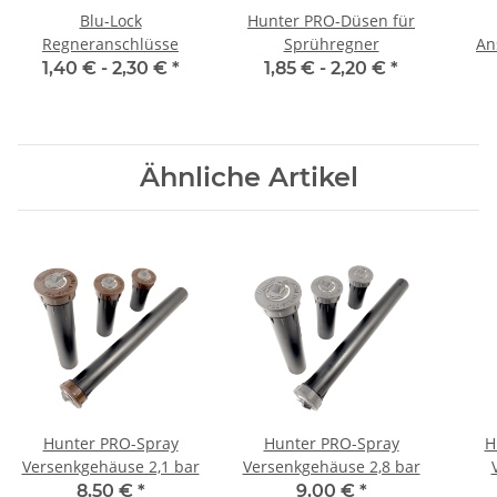
Blu-Lock
Hunter PRO-Düsen für
Regneranschlüsse
Sprühregner
An
Au
1,40 € -
2,30 €
*
1,85 € -
2,20 €
*
Ähnliche Artikel
Hunter PRO-Spray
Hunter PRO-Spray
H
Versenkgehäuse 2,1 bar
Versenkgehäuse 2,8 bar
8,50 €
*
9,00 €
*