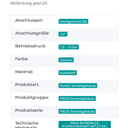
Abdeckung geprüft.
Produkteigenschaft
Wert
Anschlussart:
Innengewinde (IG)
Anschlussgröße:
1/2"
Betriebsdruck:
1,0 - 7,0 bar
Farbe:
Schwarz
Material:
Kunststoff
Produktart:
Hunter Versenkgehäuse
Produktgruppe:
PRS30 Versenkgehäuse
Produktserie:
PRS30 Versenkgehäuse
Technische
PROS-04-PRS30-CV,
druckkompensiert auf 2,1 bar,
Merkmale: