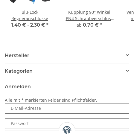
Blu-Lock
Kupplung 90° Winkel
Vent
Regneranschlüsse
PN4 Schraubverschluss
m
x AG
1,40 € -
2,30 €
*
ab
0,70 €
*
Hersteller
Kategorien
Anmelden
Alle mit
*
markierten Felder sind Pflichtfelder.
E-Mail-Adresse
Passwort