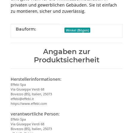
privaten und gewerblichen Gebäuden. Sie ist einfach
zu montieren, sicher und zuverlässig.
Produkteigenschaft
Wert
Bauform:
Winkel (Bögen)
Angaben zur
Produktsicherheit
Herstellerinformationen:
Effebi Spa
Via Giuseppe Verdi 68
Bovezzo (BS), Italien, 25073
effebi@effebi.it
https://www.effebi.com
verantwortliche Person:
Effebi Spa
Via Giuseppe Verdi 68
Bovezzo (BS), Italien, 25073