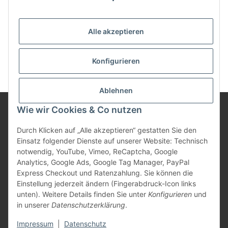
Anmelden
Passwort vergessen
Alle akzeptieren
Neu hier?
Jetzt registrieren!
Konfigurieren
Ablehnen
Wie wir Cookies & Co nutzen
Informationen
Durch Klicken auf „Alle akzeptieren“ gestatten Sie den
Einsatz folgender Dienste auf unserer Website: Technisch
notwendig, YouTube, Vimeo, ReCaptcha, Google
Gesetzliche Informationen
Analytics, Google Ads, Google Tag Manager, PayPal
Express Checkout und Ratenzahlung. Sie können die
Einstellung jederzeit ändern (Fingerabdruck-Icon links
unten). Weitere Details finden Sie unter
Konfigurieren
und
Vertrag widerrufen
in unserer
Datenschutzerklärung
.
* Alle Preise inkl. gesetzlicher USt., zzgl.
Versand
Impressum
|
Datenschutz