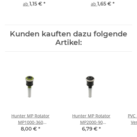
PE-Rohr
ab
1,15 €
*
ab
1,65 €
*
Kunden kauften dazu folgende
Artikel:
Hunter MP Rotator
Hunter MP Rotator
PVC 
MP1000-360
MP2000-90
Ven
Rotationsdüse 360° 2,5-
Rotationsdüse 90°-210°
Ring
8,00 €
*
6,79 €
*
4,5 m Oliv
4,0-6,4 m Schwarz
1"