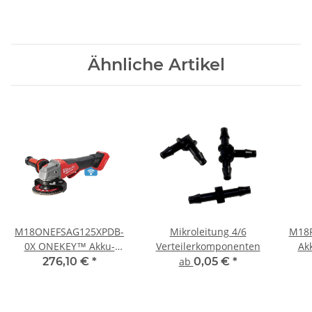
Ähnliche Artikel
M18ONEFSAG125XPDB-
Mikroleitung 4/6
M18F
0X ONEKEY™ Akku-
Verteilerkomponenten
Ak
Sicherheits-
276,10 €
*
ab
0,05 €
*
Winkelschleifer