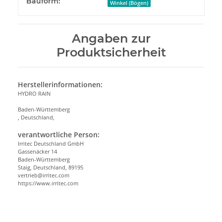
Produkteigenschaft
Wert
Bauform:
Winkel (Bögen)
Angaben zur
Produktsicherheit
Herstellerinformationen:
HYDRO RAIN
Baden-Württemberg
, Deutschland,
verantwortliche Person:
Irritec Deutschland GmbH
Gassenäcker 14
Baden-Württemberg
Staig, Deutschland, 89195
vertrieb@irritec.com
https://www.irritec.com