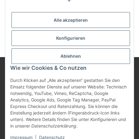
Anmelden
Passwort vergessen
Alle akzeptieren
Neu hier?
Jetzt registrieren!
Konfigurieren
Ablehnen
Wie wir Cookies & Co nutzen
Informationen
Durch Klicken auf „Alle akzeptieren“ gestatten Sie den
Einsatz folgender Dienste auf unserer Website: Technisch
notwendig, YouTube, Vimeo, ReCaptcha, Google
Gesetzliche Informationen
Analytics, Google Ads, Google Tag Manager, PayPal
Express Checkout und Ratenzahlung. Sie können die
Einstellung jederzeit ändern (Fingerabdruck-Icon links
unten). Weitere Details finden Sie unter
Konfigurieren
und
Vertrag widerrufen
in unserer
Datenschutzerklärung
.
* Alle Preise inkl. gesetzlicher USt., zzgl.
Versand
Impressum
|
Datenschutz