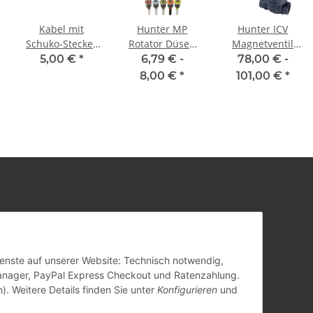
Kabel mit
Hunter MP
Hunter ICV
Schuko-Stecker
Rotator Düsen
Magnetventil
2 m
für
glasfaserverstärkt
5,00 €
*
6,79 € -
78,00 € -
Bewässerung
8,00 €
*
101,00 €
*
Dienste auf unserer Website: Technisch notwendig,
anager, PayPal Express Checkout und Ratenzahlung.
). Weitere Details finden Sie unter
Konfigurieren
und