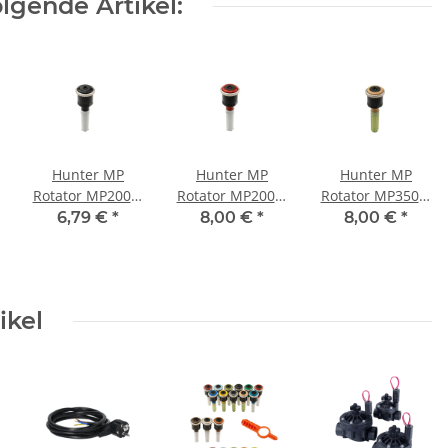
lgende Artikel:
Hunter MP
Hunter MP
Hunter MP
Rotator MP2000-
Rotator MP2000-
Rotator MP3500-
90
360
90
6,79 €
*
8,00 €
*
8,00 €
*
Rotationsdüse
Rotationsdüse
Rotationsdüse
90°-210° 4,0-6,4
360° 4,0-6,4 m
90°-210° 9,4-10,7
m Schwarz
Rot
m Hellbraun
ikel