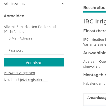
Arbeitsschutz
Beschreib
Anmelden
IRC Irr
Alle mit
*
markierten Felder sind
Einsatzber
Pflichtfelder.
E-Mail-Adresse
IRC Irrigatio
Variante eign
Passwort
Auswahlhi
Aderzahl, Que
Anmelden
sinnvoller.
Passwort vergessen
Montagehi
Neu hier?
Jetzt registrieren!
Kabelenden un
Produkteig
Wert
Anschluss