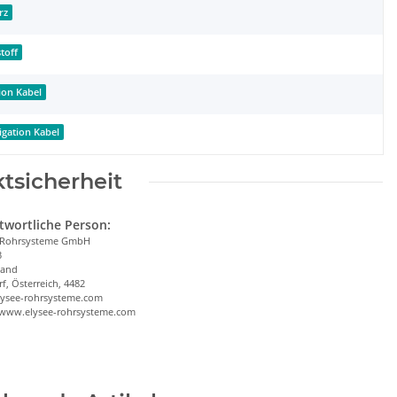
rz
toff
tion Kabel
rigation Kabel
tsicherheit
twortliche Person:
 Rohrsysteme GmbH
3
land
f, Österreich, 4482
lysee-rohrsysteme.com
/www.elysee-rohrsysteme.com