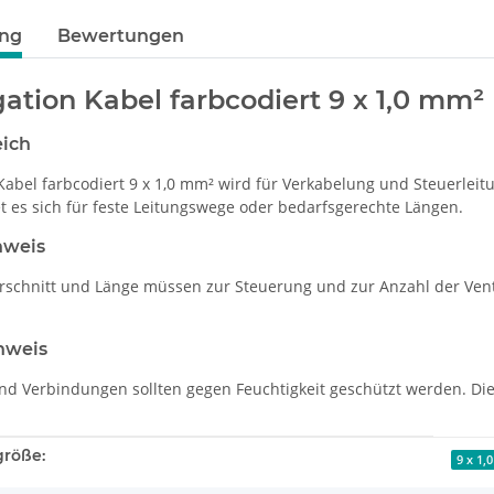
ung
Bewertungen
igation Kabel farbcodiert 9 x 1,0 mm²
eich
n Kabel farbcodiert 9 x 1,0 mm² wird für Verkabelung und Steuerle
et es sich für feste Leitungswege oder bedarfsgerechte Längen.
nweis
rschnitt und Länge müssen zur Steuerung und zur Anzahl der Venti
nweis
d Verbindungen sollten gegen Feuchtigkeit geschützt werden. Die
enschaft
größe:
9 x 1