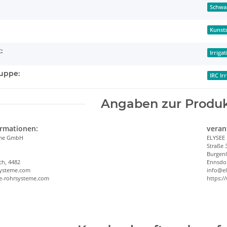
Schwa
Kunsts
:
Irriga
uppe:
IRC Ir
Angaben zur Produk
ormationen:
veran
eme GmbH
ELYSEE
Straße 
Burgen
ch, 4482
Ennsdor
systeme.com
info@e
ee-rohrsysteme.com
https:/