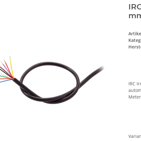
IRC
mm
Artik
Kateg
Herste
IRC Ir
autom
Meter
Varia