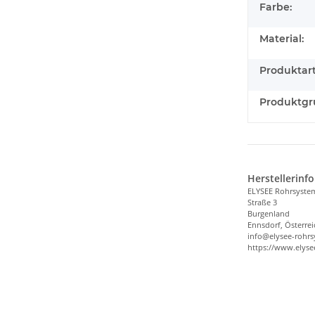
Farbe:
Material:
Produktart
Produktgr
Herstellerinf
ELYSEE Rohrsyst
Straße 3
Burgenland
Ennsdorf, Österrei
info@elysee-rohr
https://www.elys