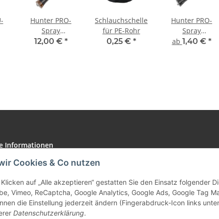
-
Hunter PRO-
Schlauchschelle
Hunter PRO-
Spray
für PE-Rohr
Spray
or
Versenkgehäuse
Versenkgehäuse
12,00 €
*
0,25 €
*
ab
1,40 €
*
ür
2,1 bar mit
le
Auslaufsperrventil
e Informationen
wir Cookies & Co nutzen
tz
Klicken auf „Alle akzeptieren“ gestatten Sie den Einsatz folgender 
be, Vimeo, ReCaptcha, Google Analytics, Google Ads, Google Tag M
nnen die Einstellung jederzeit ändern (Fingerabdruck-Icon links unten
erer
Datenschutzerklärung
.
m