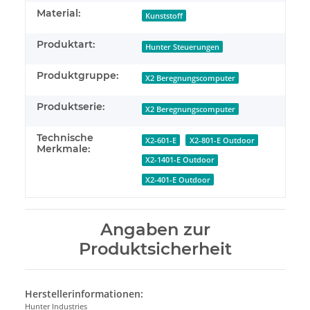
Material:
Kunststoff
Produktart:
Hunter Steuerungen
Produktgruppe:
X2 Beregnungscomputer
Produktserie:
X2 Beregnungscomputer
Technische
X2-601-E
X2-801-E Outdoor
Merkmale:
X2-1401-E Outdoor
X2-401-E Outdoor
Angaben zur
Produktsicherheit
Herstellerinformationen:
Hunter Industries