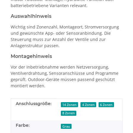
batteriebetriebene Varianten relevant.
Auswahlhinweis
Wichtig sind Zonenzahl, Montageort, Stromversorgung
und gewünschte App- oder Sensoranbindung. Die
Steuerung muss zur Anzahl der Ventile und zur
Anlagenstruktur passen.
Montagehinweis
Vor der Inbetriebnahme werden Netzversorgung,
Ventilverdrahtung, Sensoranschlüsse und Programme
geprüft. Outdoor-Geräte müssen passend geschützt
montiert werden.
Produkteigenschaft
Wert
Anschlussgröße:
14 Zonen
4 Zonen
6 Zonen
8 Zonen
Farbe:
Grau