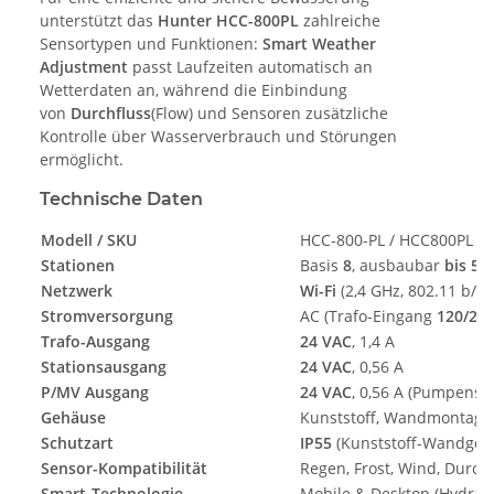
unterstützt das
Hunter HCC-800PL
zahlreiche
Sensortypen und Funktionen:
Smart Weather
Adjustment
passt Laufzeiten automatisch an
Wetterdaten an, während die Einbindung
von
Durchfluss
(Flow) und Sensoren zusätzliche
Kontrolle über Wasserverbrauch und Störungen
ermöglicht.
Technische Daten
Modell / SKU
HCC-800-PL / HCC800PL
Stationen
Basis
8
, ausbaubar
bis 54
Netzwerk
Wi-Fi
(2,4 GHz, 802.11 b/g/
Stromversorgung
AC (Trafo-Eingang
120/23
Trafo-Ausgang
24 VAC
, 1,4 A
Stationsausgang
24 VAC
, 0,56 A
P/MV Ausgang
24 VAC
, 0,56 A (Pumpensta
Gehäuse
Kunststoff, Wandmontage
Schutzart
IP55
(Kunststoff-Wandgeh
Sensor-Kompatibilität
Regen, Frost, Wind, Durc
Smart-Technologie
Mobile & Desktop (Hydraw