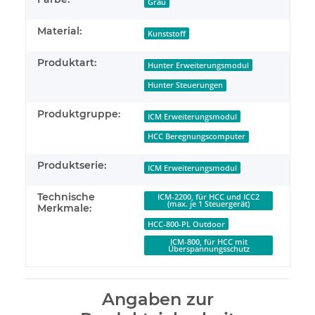
Grau
Material:
Kunststoff
Produktart:
Hunter Erweiterungsmodul
Hunter Steuerungen
Produktgruppe:
ICM Erweiterungsmodul
HCC Beregnungscomputer
Produktserie:
ICM Erweiterungsmodul
Technische
ICM-2200, für HCC und ICC2
(max. je 1 Steuergerät)
Merkmale:
HCC-800-PL Outdoor
ICM-800, für HCC mit
Überspannungsschutz
Angaben zur