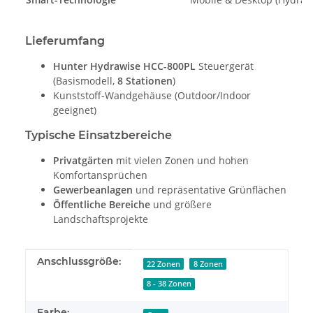
Lieferumfang
Hunter Hydrawise HCC-800PL
Steuergerät
(Basismodell,
8 Stationen
)
Kunststoff-Wandgehäuse (Outdoor/Indoor
geeignet)
Typische Einsatzbereiche
Privatgärten
mit vielen Zonen und hohen
Komfortansprüchen
Gewerbeanlagen
und repräsentative Grünflächen
Öffentliche Bereiche
und größere
Landschaftsprojekte
Produkteigenschaft
Wert
Anschlussgröße:
22 Zonen
8 Zonen
8 - 38 Zonen
Farbe: