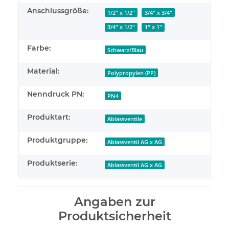
Anschlussgröße:
1/2" x 1/2"
3/4" x 3/4"
3/4" x 1/2"
1" x 1"
Farbe:
Schwarz/Blau
Material:
Polypropylen (PP)
Nenndruck PN:
PN4
Produktart:
Ablassventile
Produktgruppe:
Ablassventil AG x AG
Produktserie:
Ablassventil AG x AG
Angaben zur
Produktsicherheit