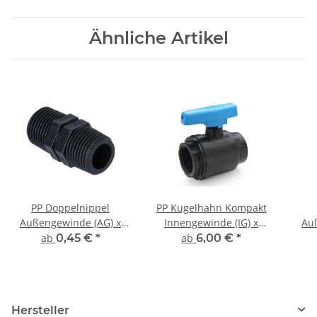
Ähnliche Artikel
PP Doppelnippel
PP Kugelhahn Kompakt
Außengewinde (AG) x
Innengewinde (IG) x
Au
Außengewinde (AG)
Innengewinde (IG) PN10
I
ab
0,45 €
*
ab
6,00 €
*
Hersteller