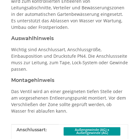
wird zum kontrollierten Entleeren von
Leitungsabschnitte, Verteiler und Bewässerungszonen
in der automatischen Gartenbewässerung eingesetzt.
Es unterstützt das Ablassen von Wasser vor Wartung,
Umbau oder Frostperioden.
Auswahlhinweis
Wichtig sind Anschlussart, Anschlussgröße,
Einbauposition und Druckstufe PN4. Die Anschlussseite
muss zur Leitung, zum Tape, Lock-System oder Gewinde
passen.
Montagehinweis
Das Ventil wird an einer geeigneten tiefen Stelle oder
am vorgesehenen Entleerungspunkt montiert. Vor dem
Verschließen der Zone sollte geprüft werden, ob
Wasser frei ablaufen kann.
Produkteigenschaft
Wert
Anschlussart:
Außengewinde (AG) x
Außengewinde (AG)