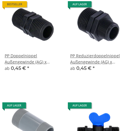
BESTSELLER
AUF LAGER
PP Doppelnippel
PP Reduzierdoppelnippel
Außengewinde (AG) x
Außengewinde (AG) x
Außengewinde (AG)
Außengewinde (AG)
ab
0,45 €
*
ab
0,45 €
*
AUF LAGER
AUF LAGER