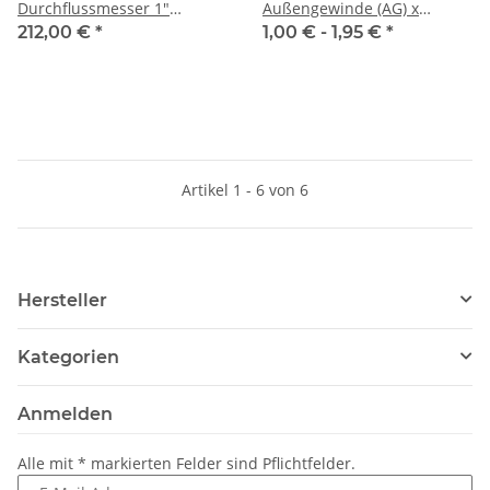
Durchflussmesser 1"
Außengewinde (AG) x
Außengewinde (AG)
Außengewinde (AG)
212,00 €
*
1,00 € -
1,95 €
*
Artikel 1 - 6 von 6
Hersteller
Kategorien
Anmelden
Alle mit
*
markierten Felder sind Pflichtfelder.