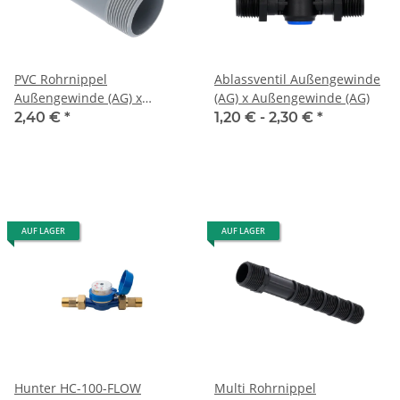
PVC Rohrnippel
Ablassventil Außengewinde
Außengewinde (AG) x
(AG) x Außengewinde (AG)
Außengewinde (AG)
2,40 €
*
1,20 € -
2,30 €
*
AUF LAGER
AUF LAGER
Hunter HC-100-FLOW
Multi Rohrnippel