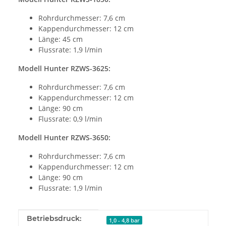
Rohrdurchmesser: 7,6 cm
Kappendurchmesser: 12 cm
Länge: 45 cm
Flussrate: 1,9 l/min
Modell Hunter RZWS-3625:
Rohrdurchmesser: 7,6 cm
Kappendurchmesser: 12 cm
Länge: 90 cm
Flussrate: 0,9 l/min
Modell Hunter RZWS-3650:
Rohrdurchmesser: 7,6 cm
Kappendurchmesser: 12 cm
Länge: 90 cm
Flussrate: 1,9 l/min
Produkteigenschaft
Wert
Betriebsdruck:
1,0 - 4,8 bar