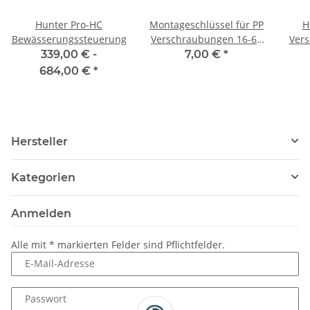
Hunter Pro-HC
Montageschlüssel für PP
H
Bewässerungssteuerung
Verschraubungen 16-63
Vers
mm
mit
339,00 € -
7,00 €
*
684,00 €
*
Hersteller
Kategorien
Anmelden
Alle mit
*
markierten Felder sind Pflichtfelder.
E-Mail-Adresse
Passwort