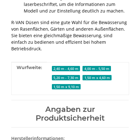
laserbeschriftet, um die Informationen zum
Modell und zur Einstellung deutlich zu machen.
R-VAN Düsen sind eine gute Wahl für die Bewässerung
von Rasenflächen, Gärten und anderen Außenflächen.
Sie bieten eine gleichmäßige Bewässerung, sind
einfach zu bedienen und effizient bei hohem
Betriebsdruck.
Produkteigenschaft
Wert
Wurfweite:
2,40 m - 4,60 m
4,00 m - 5,50 m
5,20 m - 7,30 m
1,50 m x 4,60 m
1,50 m x 9,10 m
Angaben zur
Produktsicherheit
Herstellerinformationen: