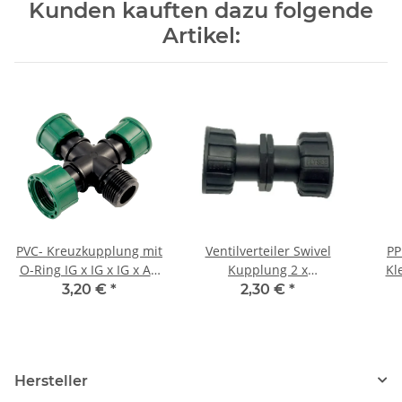
Kunden kauften dazu folgende
Artikel:
PVC- Kreuzkupplung mit
Ventilverteiler Swivel
PP
O-Ring IG x IG x IG x AG
Kupplung 2 x
Kl
1" x 1" x 1 x 1"
Innengewinde (IG) mit
3,20 €
*
2,30 €
*
Überwurfmutter 1"
Hersteller