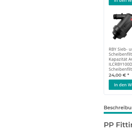
In den 
RBY Sieb- 
Scheibenfil
Kapazität A
ILCRBY100D
Scheibenfil
24,00 €
*
In den 
Beschreib
PP Fit