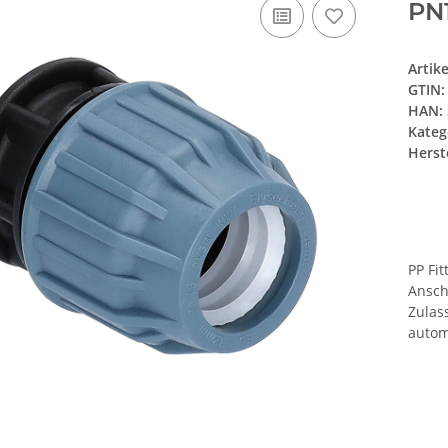
PN
Artik
GTIN:
HAN:
Kateg
Herste
PP Fi
Ansch
Zulas
autom