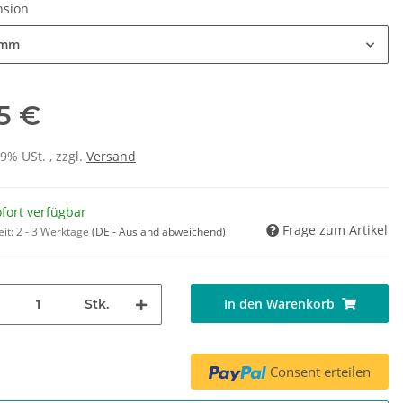
nsion
 mm
75 €
19% USt. , zzgl.
Versand
fort verfügbar
Frage zum Artikel
eit:
2 - 3 Werktage
(DE - Ausland abweichend)
In den Warenkorb
Stk.
Consent erteilen