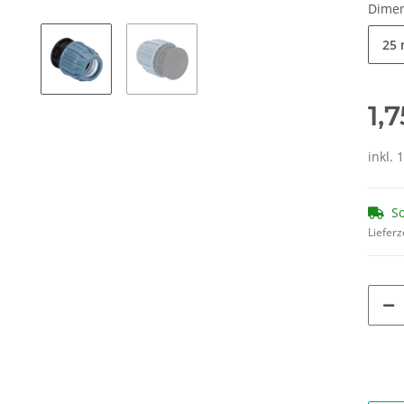
Dime
25
1,
inkl. 
So
Lieferz