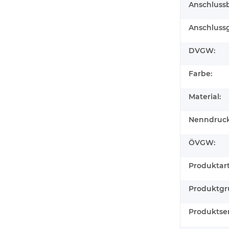
Anschluss
Anschluss
DVGW:
Farbe:
Material:
Nenndruck
ÖVGW:
Produktart
Produktgr
Produktser