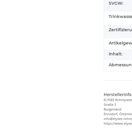
SVGW:
Trinkwasse
Zertifizier
Artikelgew
Inhalt:
Abmessunge
Herstellerinf
ELYSEE Rohrsyst
Straße 3
Burgenland
Ennsdorf, Österrei
info@elysee-rohr
https://www.elys