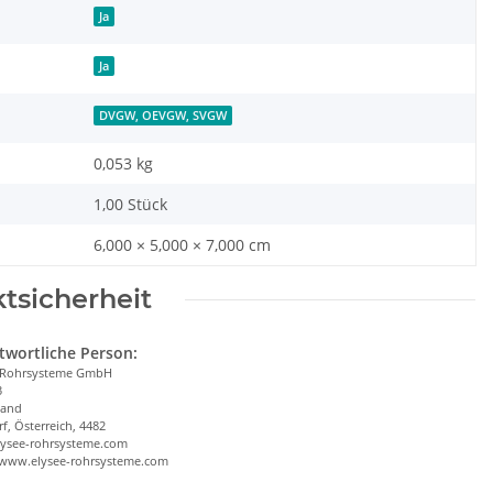
Ja
Ja
DVGW, OEVGW, SVGW
0,053
kg
1,00 Stück
6,000 × 5,000 × 7,000 cm
tsicherheit
twortliche Person:
 Rohrsysteme GmbH
3
land
f, Österreich, 4482
lysee-rohrsysteme.com
/www.elysee-rohrsysteme.com