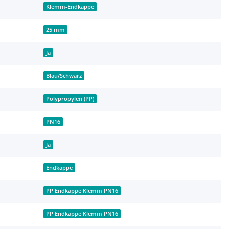
Klemm-Endkappe
25 mm
Ja
Blau/Schwarz
Polypropylen (PP)
PN16
Ja
Endkappe
PP Endkappe Klemm PN16
PP Endkappe Klemm PN16