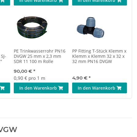
In den Warenkorb
In den Warenkorb
PE Trinkwasserrohr PN16
PP Fitting T-Stück Klemm x
SJ-
DVGW 25 mm x 2,3 mm
Klemm x Klemm 32 x 32 x
"
SDR 11 100 m Rolle
32 mm PN16 DVGW
90,00 €
*
0,90 € pro 1 m
4,90 €
*
In den Warenkorb
In den Warenkorb
DVGW