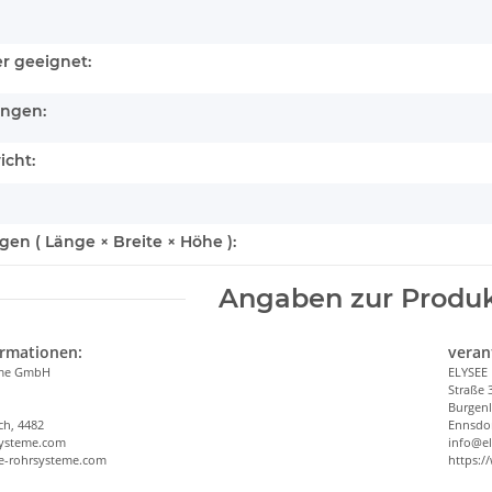
r geeignet:
ungen:
icht:
n ( Länge × Breite × Höhe ):
Angaben zur Produk
ormationen:
veran
eme GmbH
ELYSEE
Straße 
Burgen
ch, 4482
Ennsdor
systeme.com
info@e
ee-rohrsysteme.com
https:/