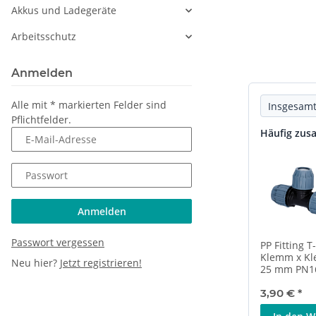
Akkus und Ladegeräte
Arbeitsschutz
Anmelden
Alle mit
*
markierten Felder sind
Insgesamt
Pflichtfelder.
Häufig zus
E-Mail-Adresse
Passwort
Anmelden
Passwort vergessen
PP Fitting 
Klemm x Kl
Neu hier?
Jetzt registrieren!
25 mm PN1
3,90 €
*