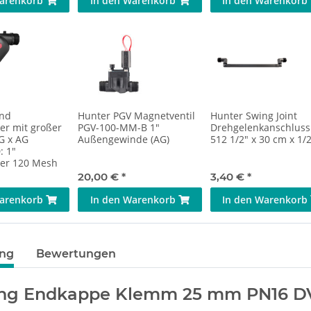
Warenkorb
In den Warenkorb
In den Warenkorb
und
Hunter PGV Magnetventil
Hunter Swing Joint
ter mit großer
PGV-100-MM-B 1"
Drehgelenkanschluss 
G x AG
Außengewinde (AG)
512 1/2" x 30 cm x 1/2
: 1"
ter 120 Mesh
20,00 €
*
3,40 €
*
Warenkorb
In den Warenkorb
In den Warenkorb
ung
Bewertungen
ting Endkappe Klemm 25 mm PN16 