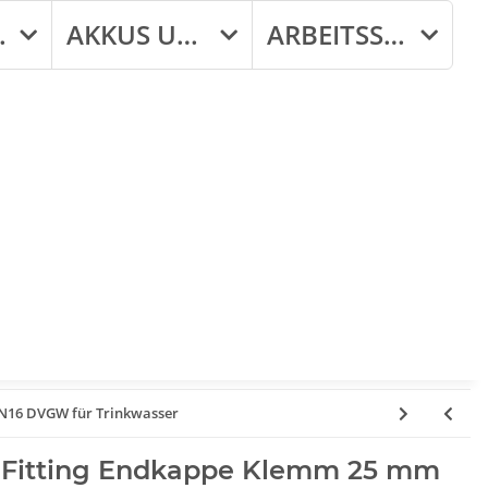
ATT
AKKUS UND LADEGERÄTE
ARBEITSSCHUTZ
PN16 DVGW für Trinkwasser
 Fitting Endkappe Klemm 25 mm