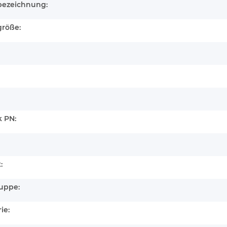
bezeichnung:
größe:
 PN:
:
uppe:
ie: