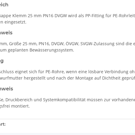
eich
dkappe Klemm 25 mm PN16 DVGW wird als PP-Fitting für PE-Rohrle
n eingesetzt.
nweis
emm, Größe 25 mm, PN16, DVGW, ÖVGW, SVGW-Zulassung sind die e
 zum geplanten Bewässerungssystem.
ng
hluss eignet sich für PE-Rohre, wenn eine lösbare Verbindung oh
wurfmutter hergestellt und nach der Montage auf Dichtheit geprüf
nweis
e, Druckbereich und Systemkompatibilität müssen zur vorhandene
frei montiert.
enschaft
rt: