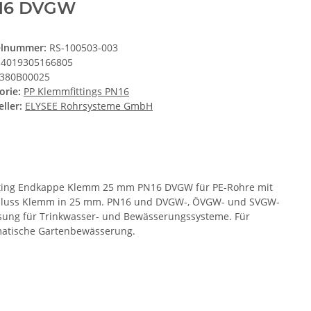
16 DVGW
elnummer:
RS-100503-003
4019305166805
380B00025
orie:
PP Klemmfittings PN16
ller:
ELYSEE Rohrsysteme GmbH
tting Endkappe Klemm 25 mm PN16 DVGW für PE-Rohre mit
luss Klemm in 25 mm. PN16 und DVGW-, ÖVGW- und SVGW-
sung für Trinkwasser- und Bewässerungssysteme. Für
atische Gartenbewässerung.