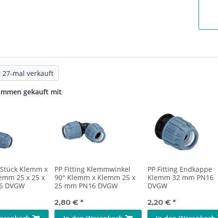
 27-mal verkauft
ammen gekauft mit
T-Stück Klemm x
PP Fitting Klemmwinkel
PP Fitting Endkappe
emm 25 x 25 x
90° Klemm x Klemm 25 x
Klemm 32 mm PN16
6 DVGW
25 mm PN16 DVGW
DVGW
2,80 €
*
2,20 €
*