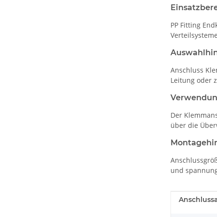
Einsatzber
PP Fitting En
Verteilsysteme
Auswahlhi
Anschluss Kl
Leitung oder
Verwendu
Der Klemmansc
über die Über
Montagehi
Anschlussgröß
und spannungs
Produkteig
Wert
Anschlussa