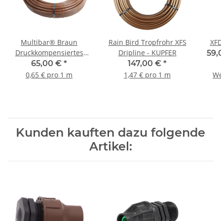
Multibar® Braun
Rain Bird Tropfrohr XFS
XFD
Druckkompensiertes
Dripline - KUPFER
59,
Premium Tropfrohr, 33
65,00 €
*
147,00 €
*
cm Tropferabstand,
0,65 € pro 1 m
1,47 € pro 1 m
We
Tropferleistung 2,1 l/h,
100 m Rolle
Kunden kauften dazu folgende
Artikel: