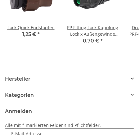
Lock Quick Endstopfen
PP Fitting Lock Kupplung
Dru
Lock x Außengewinde
PRF-
1,25 €
*
(AG) 16 mm x 3/4" PN6
0,70 €
*
Hersteller
Kategorien
Anmelden
Alle mit
*
markierten Felder sind Pflichtfelder.
E-Mail-Adresse