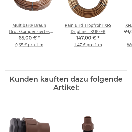
Multibar® Braun
Rain Bird Tropfrohr XFS
XFD
Druckkompensiertes
Dripline - KUPFER
59,
Premium Tropfrohr, 33
65,00 €
*
147,00 €
*
cm Tropferabstand,
0,65 € pro 1 m
1,47 € pro 1 m
We
Tropferleistung 2,1 l/h,
100 m Rolle
Kunden kauften dazu folgende
Artikel: