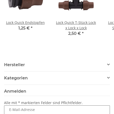
Lock Quick Endstopfen
Lock Quick T-Stück Lock
Loc
x Lock x Lock
S
1,25 €
*
2,50 €
*
Hersteller
Kategorien
Anmelden
Alle mit
*
markierten Felder sind Pflichtfelder.
E-Mail-Adresse