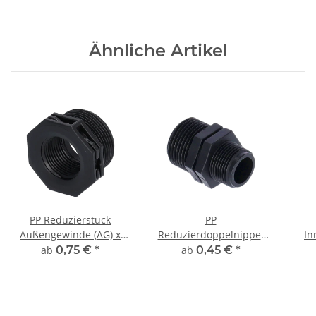
PN10
Ähnliche Artikel
PP Reduzierstück
PP
Außengewinde (AG) x
Reduzierdoppelnippel
In
Innengewinde (IG)
Außengewinde (AG) x
I
ab
0,75 €
*
ab
0,45 €
*
Außengewinde (AG)