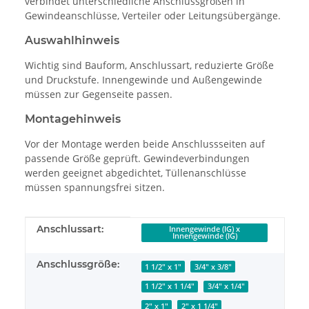
verbindet unterschiedliche Anschlussgrößen in
Gewindeanschlüsse, Verteiler oder Leitungsübergänge.
Auswahlhinweis
Wichtig sind Bauform, Anschlussart, reduzierte Größe
und Druckstufe. Innengewinde und Außengewinde
müssen zur Gegenseite passen.
Montagehinweis
Vor der Montage werden beide Anschlussseiten auf
passende Größe geprüft. Gewindeverbindungen
werden geeignet abgedichtet, Tüllenanschlüsse
müssen spannungsfrei sitzen.
Produkteigenschaft
Wert
Anschlussart:
Innengewinde (IG) x
Innengewinde (IG)
Anschlussgröße:
1 1/2" x 1"
3/4" x 3/8"
1 1/2" x 1 1/4"
3/4" x 1/4"
2" x 1"
2" x 1 1/4"