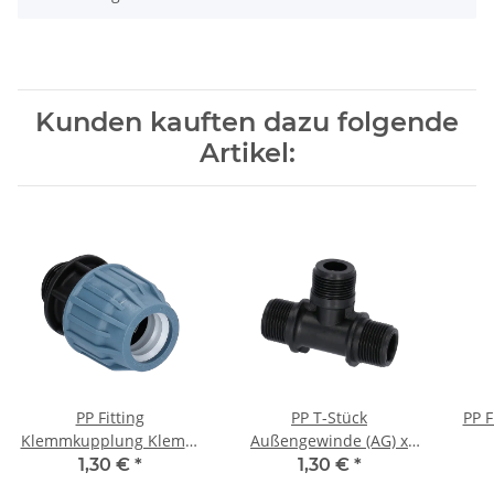
Kunden kauften dazu folgende
Artikel:
PP Fitting
PP T-Stück
PP F
Klemmkupplung Klemm
Außengewinde (AG) x
x Außengewinde (AG) 16
Außengewinde (AG) x
Auß
1,30 €
*
1,30 €
*
mm x 3/4" PN16 DVGW
Außengewinde (AG) 3/4"
mm 