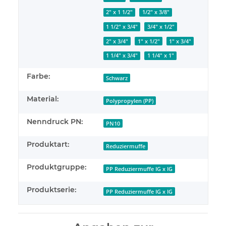
2" x 1 1/2"
1/2" x 3/8"
1 1/2" x 3/4"
3/4" x 1/2"
2" x 3/4"
1" x 1/2"
1" x 3/4"
1 1/4" x 3/4"
1 1/4" x 1"
Farbe:
Schwarz
Material:
Polypropylen (PP)
Nenndruck PN:
PN10
Produktart:
Reduziermuffe
Produktgruppe:
PP Reduziermuffe IG x IG
Produktserie:
PP Reduziermuffe IG x IG