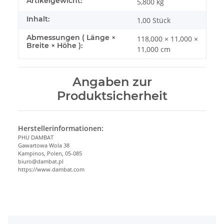
Produkteigenschaft
Wert
Artikelgewicht:
5,800
kg
Inhalt:
1,00 Stück
Abmessungen ( Länge ×
118,000 × 11,000 ×
Breite × Höhe ):
11,000 cm
Angaben zur
Produktsicherheit
Herstellerinformationen:
PHU DAMBAT
Gawartowa Wola 38
Kampinos, Polen, 05-085
biuro@dambat.pl
https://www.dambat.com