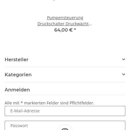
Pumpensteuerung
Druckschalter Druckwächter
IBO PC-10P für Pumpe
64,00 €
*
Gartenpumpe
Hauswasserwerk
Hersteller
Kategorien
Anmelden
Alle mit
*
markierten Felder sind Pflichtfelder.
E-Mail-Adresse
Passwort