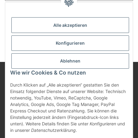
Anmelden
Passwort vergessen
Alle akzeptieren
Neu hier?
Jetzt registrieren!
Konfigurieren
Ablehnen
Wie wir Cookies & Co nutzen
Informationen
Durch Klicken auf „Alle akzeptieren“ gestatten Sie den
Einsatz folgender Dienste auf unserer Website: Technisch
notwendig, YouTube, Vimeo, ReCaptcha, Google
Gesetzliche Informationen
Analytics, Google Ads, Google Tag Manager, PayPal
Express Checkout und Ratenzahlung. Sie können die
Einstellung jederzeit ändern (Fingerabdruck-Icon links
unten). Weitere Details finden Sie unter
Konfigurieren
und
Vertrag widerrufen
in unserer
Datenschutzerklärung
.
* Alle Preise inkl. gesetzlicher USt., zzgl.
Versand