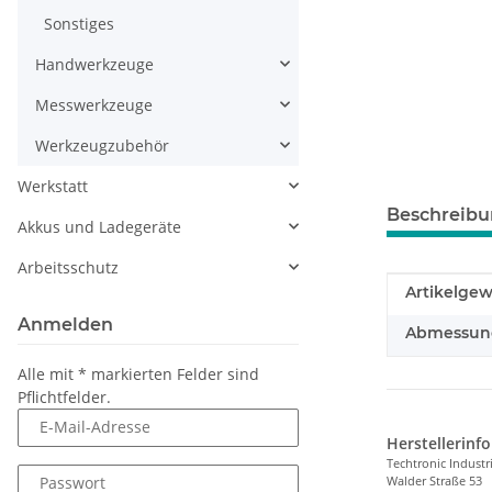
Sonstiges
Handwerkzeuge
Messwerkzeuge
Werkzeugzubehör
Werkstatt
Beschreib
Akkus und Ladegeräte
Arbeitsschutz
Produkteig
Wert
Artikelgew
Anmelden
Abmessunge
Alle mit
*
markierten Felder sind
Pflichtfelder.
E-Mail-Adresse
Herstellerinf
Techtronic Indust
Walder Straße 53
Passwort