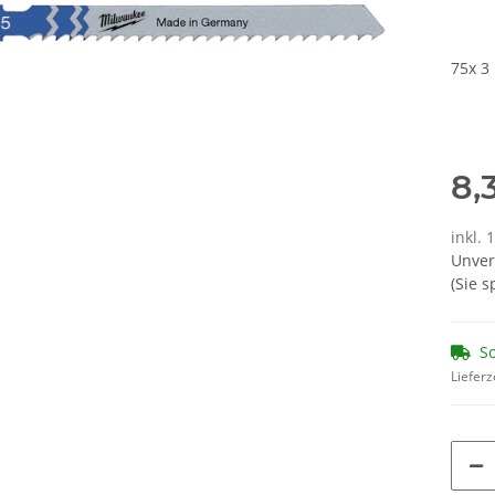
75x 3
8,
inkl. 
Unver
(Sie 
So
Lieferz