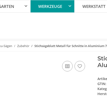
GARTEN
WERKZEUGE
WERKSTATT
ku-Sägen
Zubehör
Stichsägeblatt Metall für Schnitte in Aluminium
Sti
Al
Artik
GTIN:
Kateg
Herste