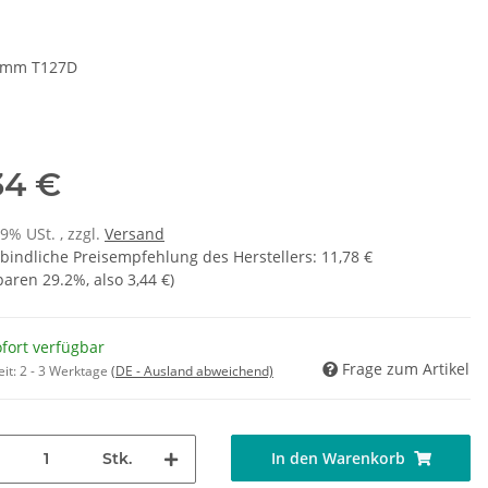
 mm T127D
34 €
19% USt. , zzgl.
Versand
bindliche Preisempfehlung des Herstellers
:
11,78 €
sparen
29.2%
, also
3,44 €
)
fort verfügbar
Frage zum Artikel
eit:
2 - 3 Werktage
(DE - Ausland abweichend)
In den Warenkorb
Stk.