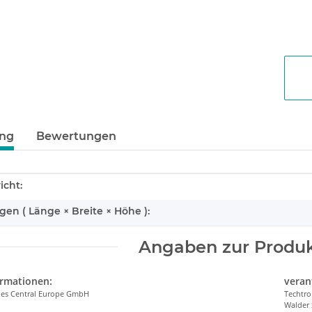
ung
Bewertungen
enschaft
icht:
n ( Länge × Breite × Höhe ):
Angaben zur Produk
ormationen:
veran
ries Central Europe GmbH
Techtro
Walder 