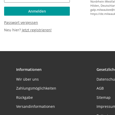
Nordrhein-Westfa
Hilden, Deutschla
galp.milwaukee@t
Anmelden
https://de.milwau
Passwort vergessen
Neu hier?
Jetzt registrieren!
Informationen
Gesetzlich
Wir über uns
Datenschu
Zahlungsmöglichkeiten
AGB
Rückgabe
Sitemap
Versandinformationen
Impressu