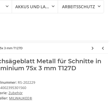
AKKUS UND LADEGERÄTE
ARBEITSSCHUTZ
 75x 3 mm T127D
chsägeblatt Metall für Schnitte in
uminium 75x 3 mm T127D
elnummer:
RS-202229
4002395301560
orie:
Zubehör
ller:
MILWAUKEE®