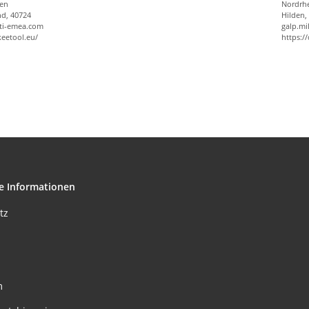
len
Nordrhe
nd, 40724
Hilden,
ti-emea.com
galp.m
keetool.eu/
https:/
e Informationen
tz
m