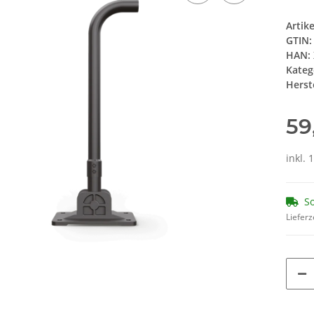
Artik
GTIN:
HAN:
Kateg
Herste
59
inkl. 
So
Lieferz