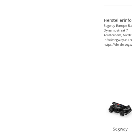
Herstellerinf
Segway Europe B.
Dynamostraat 7
Amsterdam, Niede
info@segway.eu.
https://de-de.seg
y
Segway
Segway
Segway