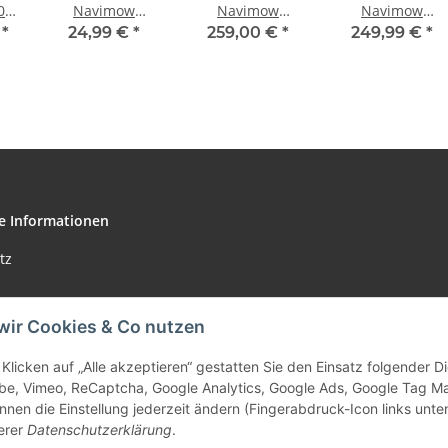
0E
Navimow
Navimow
Navimow
Trimmer
Wetterschutz X4
Wetterschutz L /
€
*
24,99 €
*
259,00 €
*
249,99 €
*
Ersatzfadenkopf
Serie
Garage für X-
Serie
e Informationen
tz
wir Cookies & Co nutzen
m
Klicken auf „Alle akzeptieren“ gestatten Sie den Einsatz folgender 
be, Vimeo, ReCaptcha, Google Analytics, Google Ads, Google Tag M
setzhinweise
nnen die Einstellung jederzeit ändern (Fingerabdruck-Icon links unten
erer
Datenschutzerklärung
.
recht