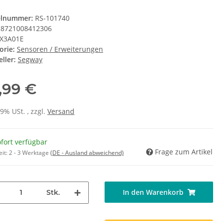
elnummer:
RS-101740
8721008412306
X3A01E
orie:
Sensoren / Erweiterungen
ller:
Segway
,99 €
19% USt. , zzgl.
Versand
fort verfügbar
Frage zum Artikel
eit:
2 - 3 Werktage
(DE - Ausland abweichend)
In den Warenkorb
Stk.