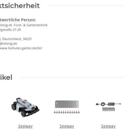
tsicherheit
twortliche Person:
elsnig ek. Forst- & Gartentechnik
gstraße 27-29
l, Deutschland, 34233
@telsnig.de
/www.herkules-garten.de/de/
ikel
Segway
Segway
Segway