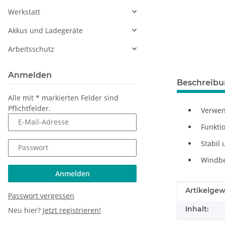
Werkstatt
Akkus und Ladegeräte
Arbeitsschutz
Anmelden
Beschreib
Alle mit
*
markierten Felder sind
Pflichtfelder.
Verwen
E-Mail-Adresse
Funktio
Stabil 
Passwort
Windbe
Anmelden
Produkteig
Wert
Artikelgew
Passwort vergessen
Inhalt:
Neu hier?
Jetzt registrieren!