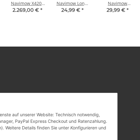
Navimow X420E
Navimow Long-
Navimow
AWD Grau
Life
Netzadapter für
2.269,00 €
*
24,99 €
*
29,99 €
*
Ersatzmesserklingen
original Antenne
12 Stk.
Dienste auf unserer Website: Technisch notwendig,
anager, PayPal Express Checkout und Ratenzahlung.
). Weitere Details finden Sie unter
Konfigurieren
und