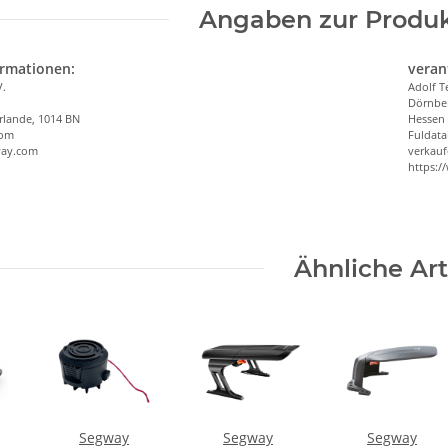
Angaben zur Produk
ormationen:
veran
V.
Adolf T
Dörnber
rlande, 1014 BN
Hessen
com
Fuldata
way.com
verkauf
https:/
Ähnliche Art
Segway
Segway
Segway