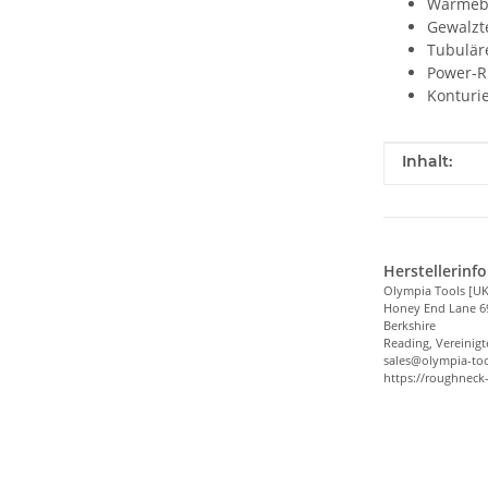
Wärmeb
Gewalzte
Tubuläre
Power-R
Konturie
Produkteig
Wert
Inhalt:
Herstellerinf
Olympia Tools [UK
Honey End Lane 6
Berkshire
Reading, Vereinigt
sales@olympia-too
https://roughneck