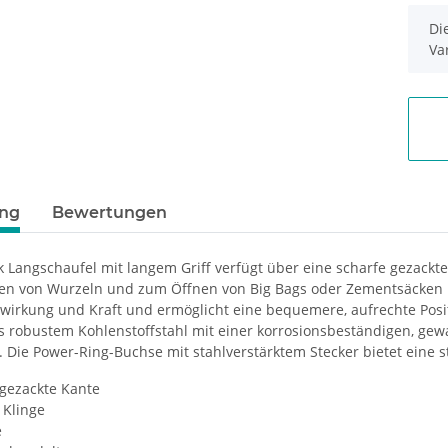
x
Di
Va
ung
Bewertungen
 Langschaufel mit langem Griff verfügt über eine scharfe gezackt
n von Wurzeln und zum Öffnen von Big Bags oder Zementsäcken ist. 
wirkung und Kraft und ermöglicht eine bequemere, aufrechte Posit
us robustem Kohlenstoffstahl mit einer korrosionsbeständigen, gew
. Die Power-Ring-Buchse mit stahlverstärktem Stecker bietet eine 
 gezackte Kante
 Klinge
e