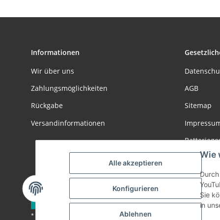
Informationen
Gesetzlich
Wir über uns
Datenschu
Zahlungsmöglichkeiten
AGB
Rückgabe
Sitemap
Versandinformationen
Impressu
Batteriege
Wie 
Widerrufs
Alle akzeptieren
Durch 
YouTu
Konfigurieren
Sie kö
Vertrag widerrufen
in uns
Ablehnen
* Alle Preise inkl. gesetzlicher USt., zzgl.
Versand