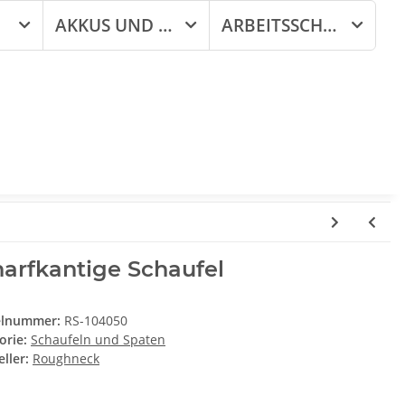
AKKUS UND LADEGERÄTE
ARBEITSSCHUTZ
arfkantige Schaufel
elnummer:
RS-104050
orie:
Schaufeln und Spaten
ller:
Roughneck