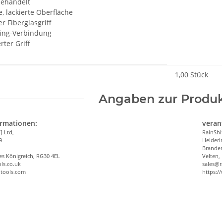
ehandelt
, lackierte Oberfläche
r Fiberglasgriff
ing-Verbindung
rter Griff
enschaft
1,00 Stück
Angaben zur Produk
ormationen:
veran
] Ltd,
RainSh
9
Heideri
Brande
es Königreich, RG30 4EL
Velten,
ls.co.uk
sales@r
-tools.com
https:/