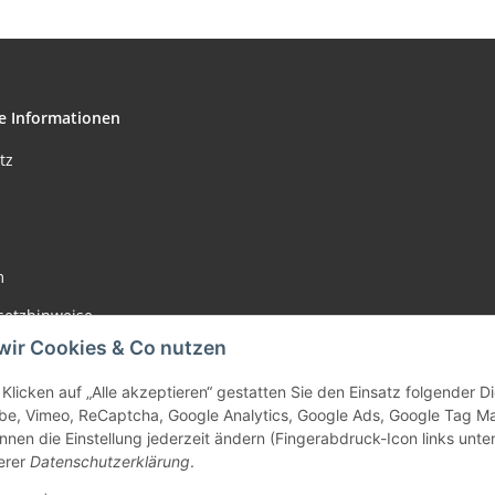
e Informationen
tz
m
setzhinweise
wir Cookies & Co nutzen
recht
Klicken auf „Alle akzeptieren“ gestatten Sie den Einsatz folgender 
be, Vimeo, ReCaptcha, Google Analytics, Google Ads, Google Tag M
nnen die Einstellung jederzeit ändern (Fingerabdruck-Icon links unten
erer
Datenschutzerklärung
.