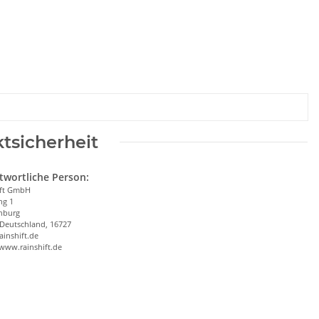
tsicherheit
twortliche Person:
ift GmbH
ng 1
nburg
 Deutschland, 16727
ainshift.de
/www.rainshift.de