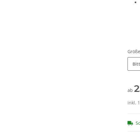
Größ
Bit
2
ab
inkl. 
So