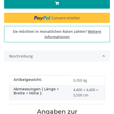
Consent erteilen
Sie möchten in monatlichen Raten zahlen?
Weitere
Informationen
Beschreibung
Produkteigenschaft
Wert
Artikelgewicht:
0,350
kg
Abmessungen ( Länge ×
4,400 × 4,400 ×
Breite × Höhe ):
5,500 cm
Angaben zur