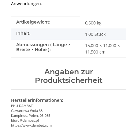
Anwendungen.
Produkteigenschaft
Wert
Artikelgewicht:
0,600
kg
Inhalt:
1,00 Stück
Abmessungen ( Länge ×
15,000 × 11,000 ×
Breite × Höhe ):
11,500 cm
Angaben zur
Produktsicherheit
Herstellerinformationen:
PHU DAMBAT
Gawartowa Wola 38
Kampinos, Polen, 05-085
biuro@dambat.pl
https://www.dambat.com