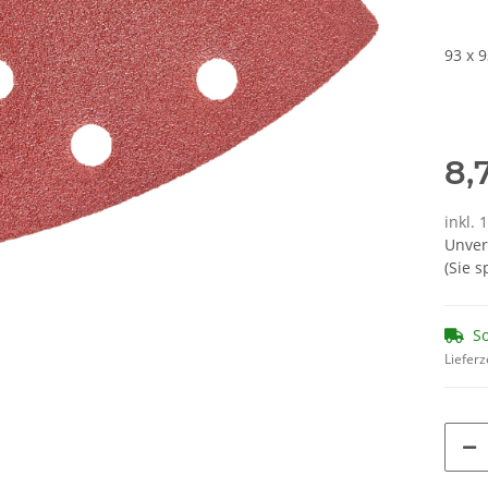
93 x 
8,
inkl. 
Unver
(Sie 
So
Lieferz