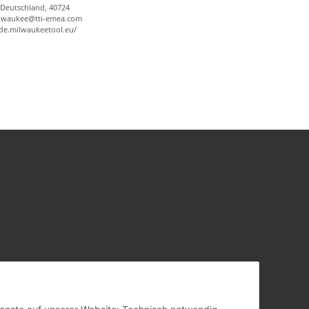
 Deutschland, 40724
ilwaukee@tti-emea.com
/de.milwaukeetool.eu/
Dienste auf unserer Website: Technisch notwendig,