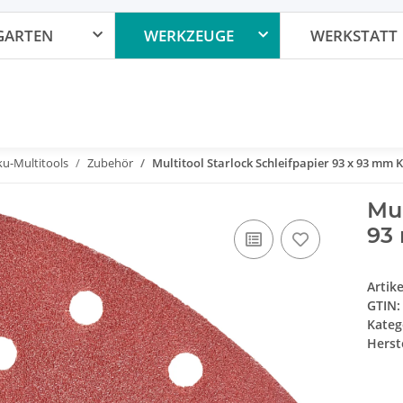
GARTEN
WERKZEUGE
WERKSTATT
u-Multitools
Zubehör
Multitool Starlock Schleifpapier 93 x 93 mm 
Mul
93
Artik
GTIN:
Kateg
Herste