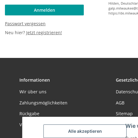
Hilden, Deutschla
galp.milwaukee@t
Anmelden
https://de.milwau
Passwort vergessen
Neu hier?
Jetzt registrieren!
Informationen
Gesetzlich
Wir über uns
Datenschu
Zahlungsmöglichkeiten
AGB
Rückgabe
Sitemap
Wie 
Versandinformationen
Impressu
Alle akzeptieren
Durch 
Batteriege