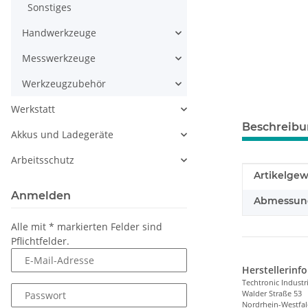
Sonstiges
Handwerkzeuge
Messwerkzeuge
Werkzeugzubehör
Werkstatt
Beschreib
Akkus und Ladegeräte
Arbeitsschutz
Produkteig
Wert
Artikelgew
Anmelden
Abmessunge
Alle mit
*
markierten Felder sind
Pflichtfelder.
E-Mail-Adresse
Herstellerinf
Techtronic Indust
Walder Straße 53
Passwort
Nordrhein-Westfa