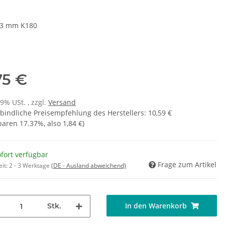
93 mm K180
75 €
19% USt. , zzgl.
Versand
bindliche Preisempfehlung des Herstellers
:
10,59 €
sparen
17.37%
, also
1,84 €
)
fort verfügbar
Frage zum Artikel
eit:
2 - 3 Werktage
(DE - Ausland abweichend)
In den Warenkorb
Stk.