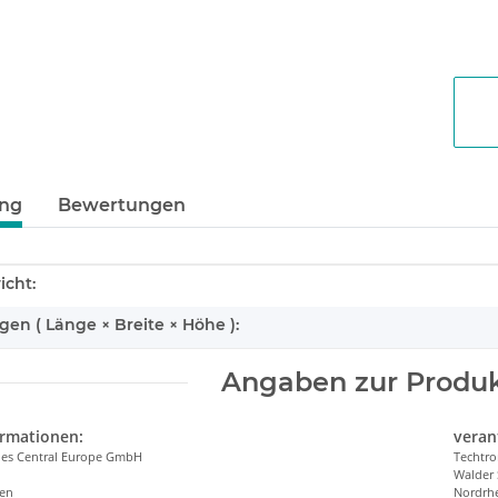
ung
Bewertungen
enschaft
icht:
n ( Länge × Breite × Höhe ):
Angaben zur Produk
ormationen:
veran
ries Central Europe GmbH
Techtro
Walder 
len
Nordrhe