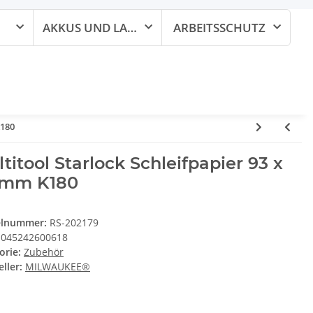
AKKUS UND LADEGERÄTE
ARBEITSSCHUTZ
K180
titool Starlock Schleifpapier 93 x
 mm K180
elnummer:
RS-202179
045242600618
orie:
Zubehör
ller:
MILWAUKEE®