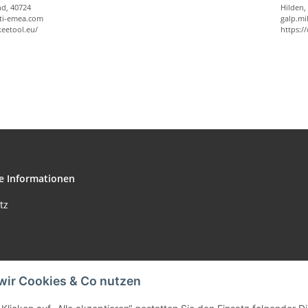
nd, 40724
Hilden,
ti-emea.com
galp.m
keetool.eu/
https:/
e Informationen
tz
wir Cookies & Co nutzen
m
Klicken auf „Alle akzeptieren“ gestatten Sie den Einsatz folgender 
setzhinweise