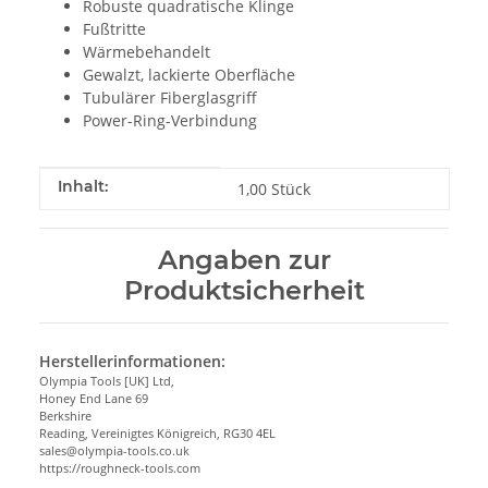
Robuste quadratische Klinge
Fußtritte
Wärmebehandelt
Gewalzt, lackierte Oberfläche
Tubulärer Fiberglasgriff
Power-Ring-Verbindung
Produkteigenschaft
Wert
Inhalt:
1,00 Stück
Angaben zur
Produktsicherheit
Herstellerinformationen:
Olympia Tools [UK] Ltd,
Honey End Lane 69
Berkshire
Reading, Vereinigtes Königreich, RG30 4EL
sales@olympia-tools.co.uk
https://roughneck-tools.com