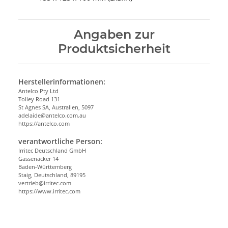
Angaben zur
Produktsicherheit
Herstellerinformationen:
Antelco Pty Ltd
Tolley Road 131
St Agnes SA, Australien, 5097
adelaide@antelco.com.au
https://antelco.com
verantwortliche Person:
Irritec Deutschland GmbH
Gassenäcker 14
Baden-Württemberg
Staig, Deutschland, 89195
vertrieb@irritec.com
https://www.irritec.com