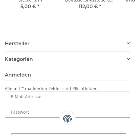
XC-401 4 Zonen Outdoor
5 
5,00 €
*
112,00 €
*
farb
Hersteller
Kategorien
Anmelden
Alle mit
*
markierten Felder sind Pflichtfelder.
E-Mail-Adresse
Passwort
Anmelden