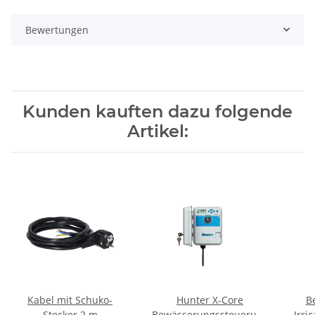
Bewertungen
Kunden kauften dazu folgende
Artikel:
Kabel mit Schuko-
Hunter X-Core
B
Stecker 2 m
Bewässerungssteuerung
Irri