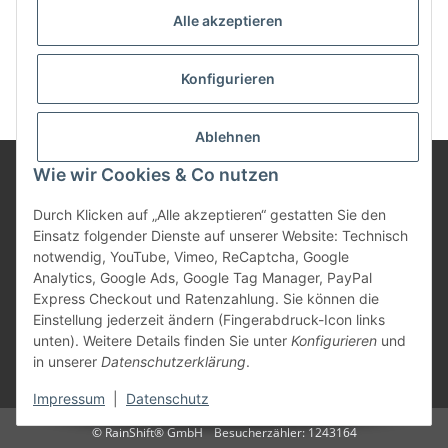
Passwort vergessen
Alle akzeptieren
Neu hier?
Jetzt registrieren!
Konfigurieren
Ablehnen
Wie wir Cookies & Co nutzen
Informationen
Durch Klicken auf „Alle akzeptieren“ gestatten Sie den
Einsatz folgender Dienste auf unserer Website: Technisch
notwendig, YouTube, Vimeo, ReCaptcha, Google
Gesetzliche Informationen
Analytics, Google Ads, Google Tag Manager, PayPal
Express Checkout und Ratenzahlung. Sie können die
Einstellung jederzeit ändern (Fingerabdruck-Icon links
unten). Weitere Details finden Sie unter
Konfigurieren
und
Vertrag widerrufen
in unserer
Datenschutzerklärung
.
* Alle Preise inkl. gesetzlicher USt., zzgl.
Versand
Impressum
|
Datenschutz
© RainShift® GmbH
Besucherzähler: 1243164