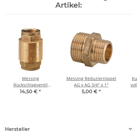
Artikel:
Messing
Messing Reduziernippel
Ku
Rückschlagventil
AG x AG 3/4" x 1"
vo
"Europa" IG x IG 1" x 1"
He
14,50 €
*
5,00 €
*
Hersteller