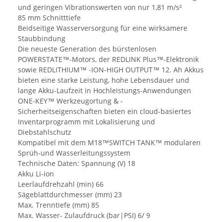
und geringen Vibrationswerten von nur 1,81 m/s²
85 mm Schnitttiefe
Beidseitige Wasserversorgung für eine wirksamere
Staubbindung
Die neueste Generation des bürstenlosen
POWERSTATE™-Motors, der REDLINK Plus™-Elektronik
sowie REDLITHIUM™ -ION-HIGH OUTPUT™ 12. Ah Akkus
bieten eine starke Leistung, hohe Lebensdauer und
lange Akku-Laufzeit in Hochleistungs-Anwendungen
ONE-KEY™ Werkzeugortung & -
Sicherheitseigenschaften bieten ein cloud-basiertes
Inventarprogramm mit Lokalisierung und
Diebstahlschutz
Kompatibel mit dem M18™SWITCH TANK™ modularen
Sprüh-und Wasserleitungssystem
Technische Daten: Spannung (V) 18
Akku Li-ion
Leerlaufdrehzahl (min) 66
Sägeblattdurchmesser (mm) 23
Max. Trenntiefe (mm) 85
Max. Wasser- Zulaufdruck (bar|PSI) 6/ 9