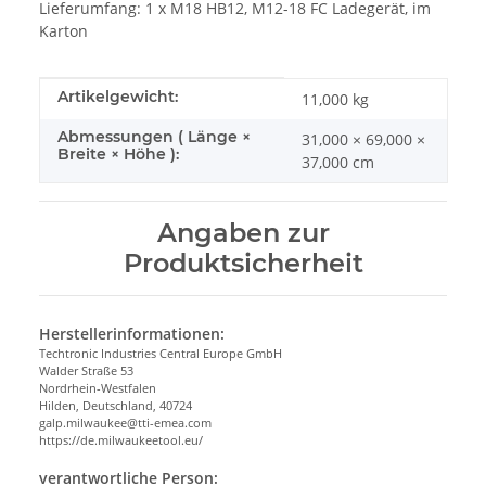
Lieferumfang: 1 x M18 HB12, M12-18 FC Ladegerät, im
Karton
Produkteigenschaft
Wert
Artikelgewicht:
11,000
kg
Abmessungen ( Länge ×
31,000 × 69,000 ×
Breite × Höhe ):
37,000 cm
Angaben zur
Produktsicherheit
Herstellerinformationen:
Techtronic Industries Central Europe GmbH
Walder Straße 53
Nordrhein-Westfalen
Hilden, Deutschland, 40724
galp.milwaukee@tti-emea.com
https://de.milwaukeetool.eu/
verantwortliche Person: